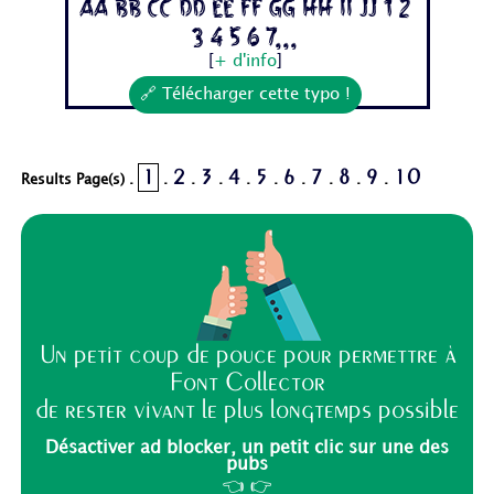
Aa Bb Cc Dd Ee Ff Gg Hh Ii Jj 1 2
3 4 5 6 7...
[
+ d'info
]
🔗 Télécharger cette typo !
1
2
3
4
5
6
7
8
9
10
Results Page(s) .
.
.
.
.
.
.
.
.
.
Un petit coup de pouce pour permettre à
Font Collector
de rester vivant le plus longtemps possible
Désactiver ad blocker, un petit clic sur une des
pubs
👈 👉