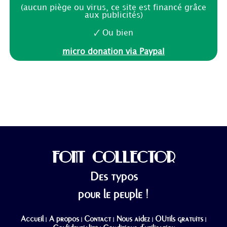
(aucun piège ou virus, ce site est financé grâce
aux publicités)
🗸 Ou bien
micro donation via Paypal
FONT COLLECTOR
Des typos
pour le peuple !
Accueil
A propos
Contact
Nous aidez
OUtils gratuits
|
|
|
|
|