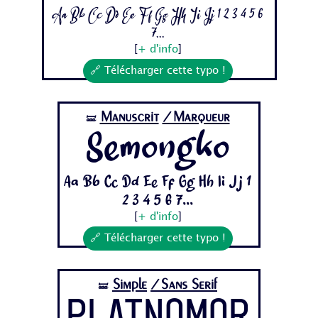
Aa Bb Cc Dd Ee Ff Gg Hh Ii Jj 1 2 3 4 5 6
7...
[
+ d'info
]
🔗 Télécharger cette typo !
Manuscrit
/Marqueur
🝛
Semongko
Aa Bb Cc Dd Ee Ff Gg Hh Ii Jj 1
2 3 4 5 6 7...
[
+ d'info
]
🔗 Télécharger cette typo !
Simple
/Sans Serif
🝛