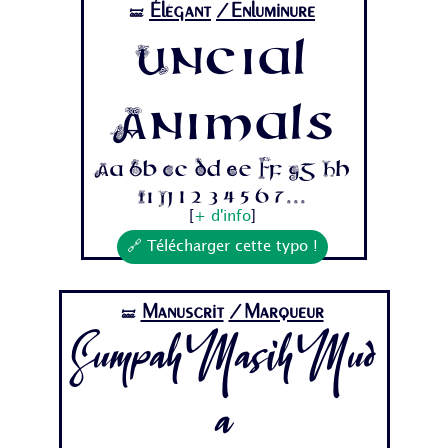
Élégant
/Enluminure
🝛
Uncial
Animals
Aa Bb Cc Dd Ee Ff Gg Hh
Ii Jj 1 2 3 4 5 6 7...
[
+ d'info
]
🔗 Télécharger cette typo !
Manuscrit
/Marqueur
🝛
SumpahMasihMud
a