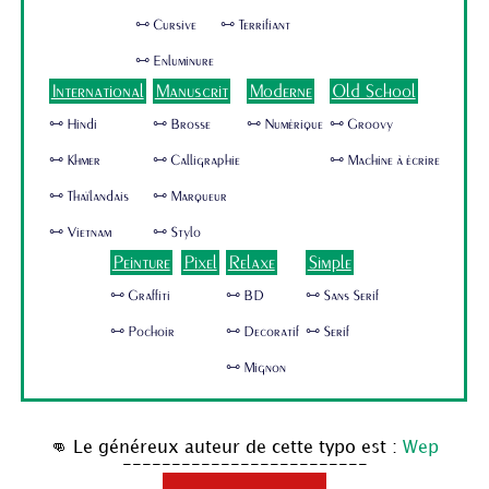
🜺 Cursive
🜺 Terrifiant
🜺 Enluminure
International
Manuscrit
Moderne
Old School
🜺 Hindi
🜺 Brosse
🜺 Numérique
🜺 Groovy
🜺 Khmer
🜺 Calligraphie
🜺 Machine à écrire
🜺 Thaïlandais
🜺 Marqueur
🜺 Vietnam
🜺 Stylo
Peinture
Pixel
Relaxe
Simple
🜺 Graffiti
🜺 BD
🜺 Sans Serif
🜺 Pochoir
🜺 Decoratif
🜺 Serif
🜺 Mignon
👊 Le généreux auteur de cette typo est :
Wep
-------------------------