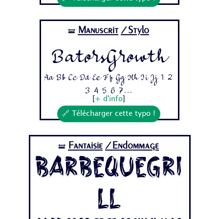
Manuscrit
/Stylo
🝛
BatorsGrowth
Aa Bb Cc Dd Ee Ff Gg Hh Ii Jj 1 2
3 4 5 6 7...
[
+ d'info
]
🔗 Télécharger cette typo !
Fantaisie
/Endommagé
🝛
BarbequeGri
ll