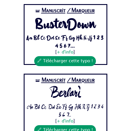
Manuscrit
/Marqueur
🝛
BusterDown
Aa Bb Cc Dd Ee Ff Gg Hh Ii Jj 1 2 3
4 5 6 7...
[
+ d'info
]
🔗 Télécharger cette typo !
Manuscrit
/Marqueur
🝛
Berlari
Aa Bb Cc Dd Ee Ff Gg Hh Ii Jj 1 2 3 4
5 6 7...
[
+ d'info
]
🔗 Télécharger cette typo !