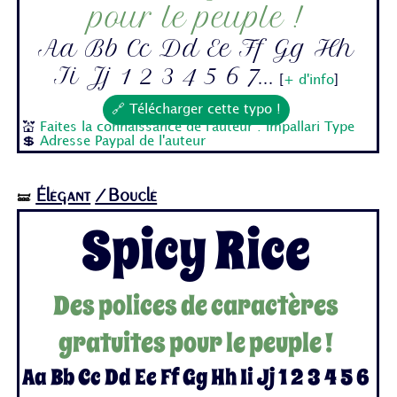
pour le peuple !
Aa Bb Cc Dd Ee Ff Gg Hh
Ii Jj 1 2 3 4 5 6 7...
[
+ d'info
]
🔗 Télécharger cette typo !
💒
Faites la connaissance de l'auteur : Impallari Type
💲
Adresse Paypal de l'auteur
Élégant
/Bouclé
🝛
Spicy Rice
Des polices de caractères
gratuites pour le peuple !
Aa Bb Cc Dd Ee Ff Gg Hh Ii Jj 1 2 3 4 5 6