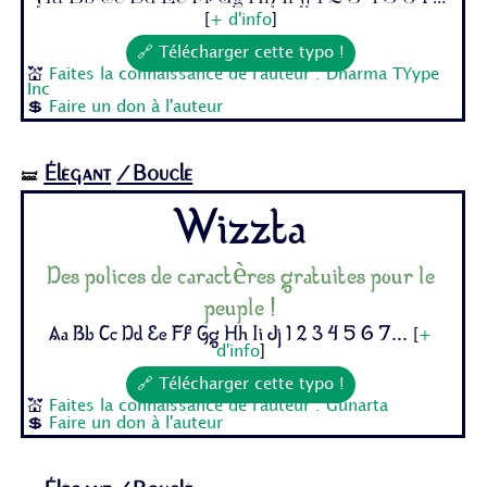
[
+ d'info
]
🔗 Télécharger cette typo !
💒
Faites la connaissance de l'auteur : Dharma TYype
Inc
💲
Faire un don à l'auteur
Élégant
/Bouclé
🝛
Wizzta
Des polices de caractères gratuites pour le
peuple !
Aa Bb Cc Dd Ee Ff Gg Hh Ii Jj 1 2 3 4 5 6 7...
[
+
d'info
]
🔗 Télécharger cette typo !
💒
Faites la connaissance de l'auteur : Gunarta
💲
Faire un don à l'auteur