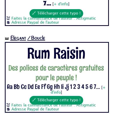
7...
[
+ d'info
]
🔗 Télécharger cette typo !
💒
Faites la connaissance de l'auteur : Astigmatic
💲
Adresse Paypal de l'auteur
Élégant
/Bouclé
🝛
Rum Raisin
Des polices de caractères gratuites
pour le peuple !
Aa Bb Cc Dd Ee Ff Gg Hh Ii Jj 1 2 3 4 5 6 7...
[
+
d'info
]
🔗 Télécharger cette typo !
💒
Faites la connaissance de l'auteur : Astigmatic
💲
Adresse Paypal de l'auteur