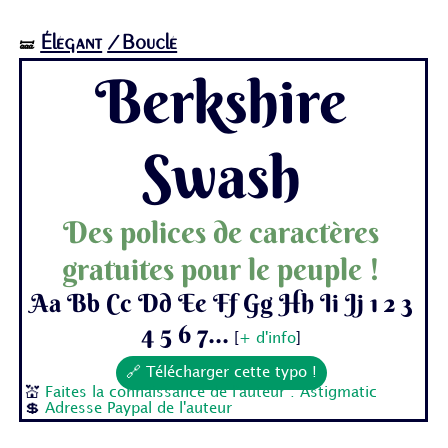
Élégant
/Bouclé
🝛
Berkshire
Swash
Des polices de caractères
gratuites pour le peuple !
Aa Bb Cc Dd Ee Ff Gg Hh Ii Jj 1 2 3
4 5 6 7...
[
+ d'info
]
🔗 Télécharger cette typo !
💒
Faites la connaissance de l'auteur : Astigmatic
💲
Adresse Paypal de l'auteur