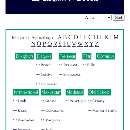
Sort
A
B
C
D
E
F
G
H
I
J
K
L
M
Recherche Alphabétique :
N
O
P
Q
R
S
T
U
V
W
X
Y
Z
Dingbats
Élégant
Fantaisie
Fête
Gothique
🜺 Bouclé
🜺 Terrifiant
🜺 Bulle
🜺 Cursive
🜺 Endommagé
🜺 Enluminure
International
Manuscrit
Moderne
Old School
🜺 Hindi
🜺 Brosse
🜺 Numérique
🜺 Groovy
🜺 Khmer
🜺 Calligraphie
🜺 Machine à écrire
🜺 Thaïlandais
🜺 Marqueur
🜺 Vietnam
🜺 Stylo