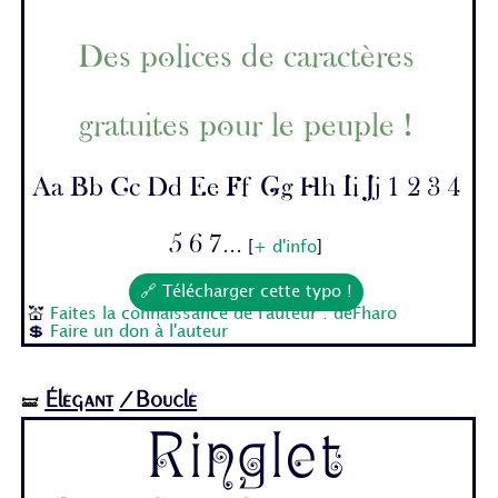
Des polices de caractères
gratuites pour le peuple !
Aa Bb Cc Dd Ee Ff Gg Hh Ii Jj 1 2 3 4
5 6 7...
[
+ d'info
]
🔗 Télécharger cette typo !
💒
Faites la connaissance de l'auteur : deFharo
💲
Faire un don à l'auteur
Élégant
/Bouclé
🝛
Ringlet