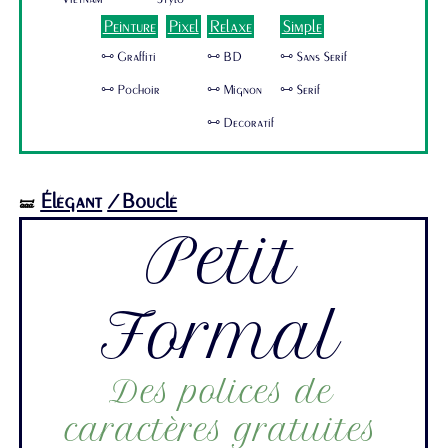
Peinture
Pixel
Relaxe
Simple
🜺 Graffiti
🜺 BD
🜺 Sans Serif
🜺 Pochoir
🜺 Mignon
🜺 Serif
🜺 Decoratif
Élégant
/Bouclé
🝛
Petit
Formal
Des polices de
caractères gratuites