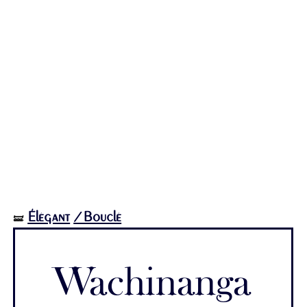
Élégant
/Bouclé
🝛
Wachinanga