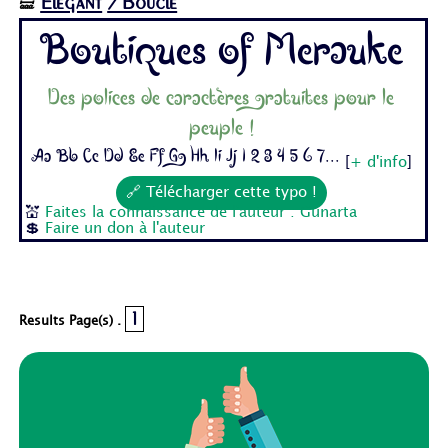
Élégant
/Bouclé
🝛
Boutiques of Merauke
Des polices de caractères gratuites pour le
peuple !
Aa Bb Cc Dd Ee Ff Gg Hh Ii Jj 1 2 3 4 5 6 7...
[
+ d'info
]
🔗 Télécharger cette typo !
💒
Faites la connaissance de l'auteur : Gunarta
💲
Faire un don à l'auteur
1
Results Page(s) .