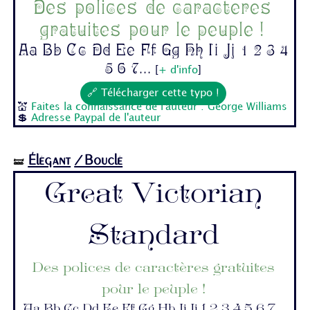
Des polices de caractères
gratuites pour le peuple !
Aa Bb Cc Dd Ee Ff Gg Hh Ii Jj 1 2 3 4
5 6 7...
[
+ d'info
]
🔗 Télécharger cette typo !
💒
Faites la connaissance de l'auteur : George Williams
💲
Adresse Paypal de l'auteur
Élégant
/Bouclé
🝛
Great Victorian
Standard
Des polices de caractères gratuites
pour le peuple !
Aa Bb Cc Dd Ee Ff Gg Hh Ii Jj 1 2 3 4 5 6 7...