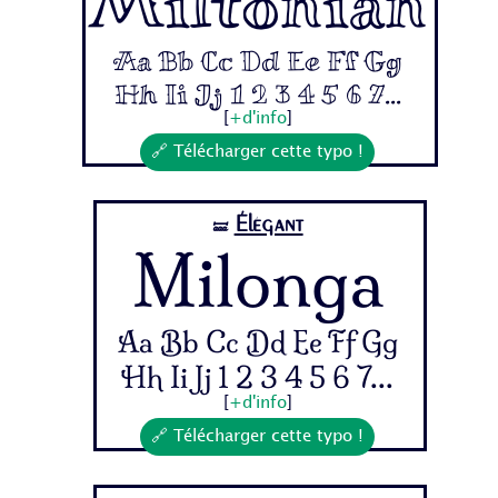
Miltonian
Aa Bb Cc Dd Ee Ff Gg
Hh Ii Jj 1 2 3 4 5 6 7...
[
+d'info
]
🔗 Télécharger cette typo !
Élégant
🝛
Milonga
Aa Bb Cc Dd Ee Ff Gg
Hh Ii Jj 1 2 3 4 5 6 7...
[
+d'info
]
🔗 Télécharger cette typo !