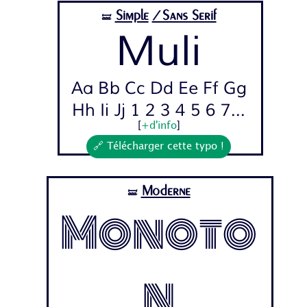
Simple
/Sans Serif
🝛
Muli
Aa Bb Cc Dd Ee Ff Gg
Hh Ii Jj 1 2 3 4 5 6 7...
[
+d'info
]
🔗 Télécharger cette typo !
Moderne
🝛
Monoto
n