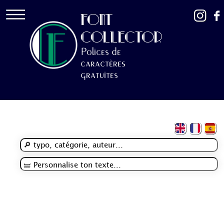
FONT
COLLECTOR
Polices de
caractères
gratuites