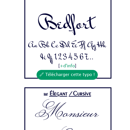
Bedfort
Aa Bb Cc Dd Ee Ff Gg Hh
Ii Jj 1 2 3 4 5 6 7...
[
+d'info
]
🔗 Télécharger cette typo !
Élégant
/Cursive
🝛
Monsieur