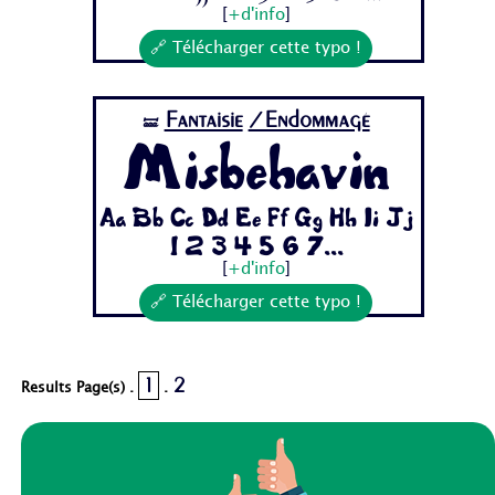
[
+d'info
]
🔗 Télécharger cette typo !
Fantaisie
/Endommagé
🝛
Misbehavin
Aa Bb Cc Dd Ee Ff Gg Hh Ii Jj
1 2 3 4 5 6 7...
[
+d'info
]
🔗 Télécharger cette typo !
1
2
Results Page(s) .
.