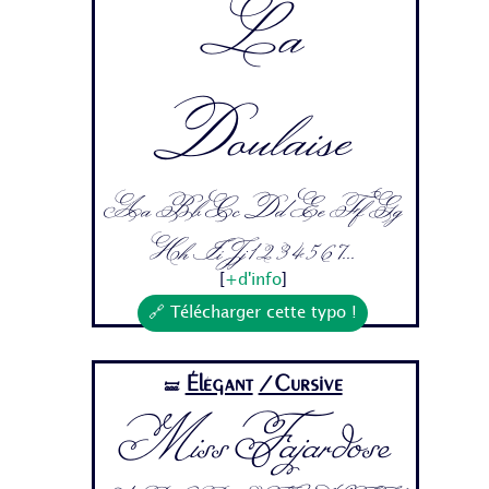
La
Doulaise
Aa Bb Cc Dd Ee Ff Gg
Hh Ii Jj 1 2 3 4 5 6 7...
[
+d'info
]
🔗 Télécharger cette typo !
Élégant
/Cursive
🝛
Miss Fajardose