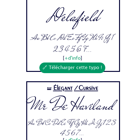
Delafield
Aa Bb Cc Dd Ee Ff Gg Hh Ii Jj 1
2 3 4 5 6 7...
[
+d'info
]
🔗 Télécharger cette typo !
Élégant
/Cursive
🝛
Mr De Haviland
Aa Bb Cc Dd Ee Ff Gg Hh Ii Jj 1 2 3
4 5 6 7...