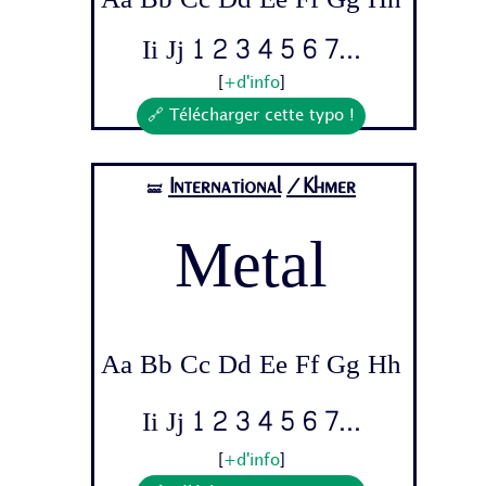
Ii Jj 1 2 3 4 5 6 7...
[
+d'info
]
🔗 Télécharger cette typo !
International
/Khmer
🝛
Metal
Aa Bb Cc Dd Ee Ff Gg Hh
Ii Jj 1 2 3 4 5 6 7...
[
+d'info
]