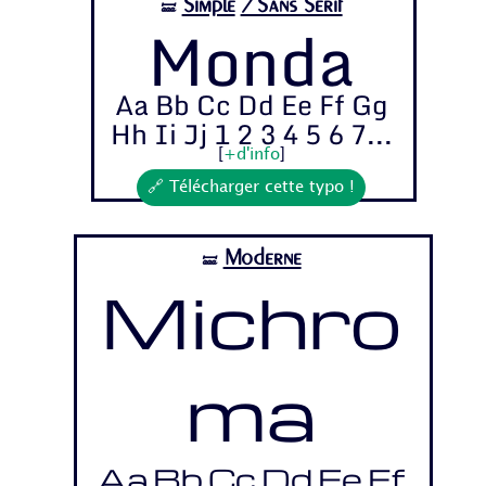
Simple
/Sans Serif
🝛
Monda
Aa Bb Cc Dd Ee Ff Gg
Hh Ii Jj 1 2 3 4 5 6 7...
[
+d'info
]
🔗 Télécharger cette typo !
Moderne
🝛
Michro
ma
Aa Bb Cc Dd Ee Ff