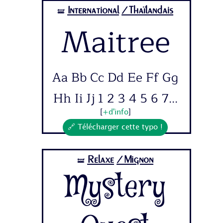
International
/Thaïlandais
🝛
Maitree
Aa Bb Cc Dd Ee Ff Gg
Hh Ii Jj 1 2 3 4 5 6 7...
[
+d'info
]
🔗 Télécharger cette typo !
Relaxe
/Mignon
🝛
Mystery