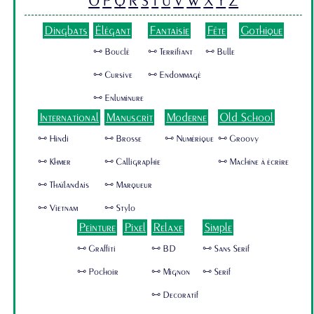
O
P
Q
R
S
T
U
V
W
X
Y
Z
Dingbats
Élégant
Fantaisie
Fête
Gothique
🜺 Bouclé
🜺 Terrifiant
🜺 Bulle
🜺 Cursive
🜺 Endommagé
🜺 Enluminure
International
Manuscrit
Moderne
Old School
🜺 Hindi
🜺 Brosse
🜺 Numérique
🜺 Groovy
🜺 Khmer
🜺 Calligraphie
🜺 Machine à écrire
🜺 Thaïlandais
🜺 Marqueur
🜺 Vietnam
🜺 Stylo
Peinture
Pixel
Relaxe
Simple
🜺 Graffiti
🜺 BD
🜺 Sans Serif
🜺 Pochoir
🜺 Mignon
🜺 Serif
🜺 Decoratif