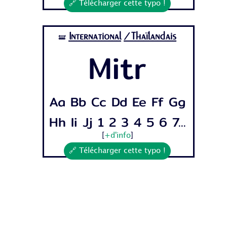
🔗 Télécharger cette typo !
International
/Thaïlandais
🝛
Mitr
Aa Bb Cc Dd Ee Ff Gg
Hh Ii Jj 1 2 3 4 5 6 7...
[
+d'info
]
🔗 Télécharger cette typo !