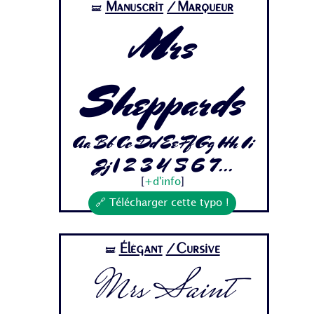
Manuscrit
/Marqueur
🝛
Mrs
Sheppards
Aa Bb Cc Dd Ee Ff Gg Hh Ii
Jj 1 2 3 4 5 6 7...
[
+d'info
]
🔗 Télécharger cette typo !
Élégant
/Cursive
🝛
Mrs Saint