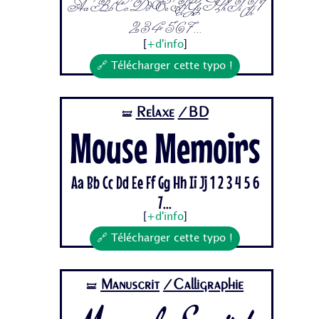
Aa Bb Cc Dd Ee Ff Gg Hh Ii Jj 1
2 3 4 5 6 7...
[
+d'info
]
🔗 Télécharger cette typo !
Relaxe
/BD
🝛
Mouse Memoirs
Aa Bb Cc Dd Ee Ff Gg Hh Ii Jj 1 2 3 4 5 6
7...
[
+d'info
]
🔗 Télécharger cette typo !
Manuscrit
/Calligraphie
🝛