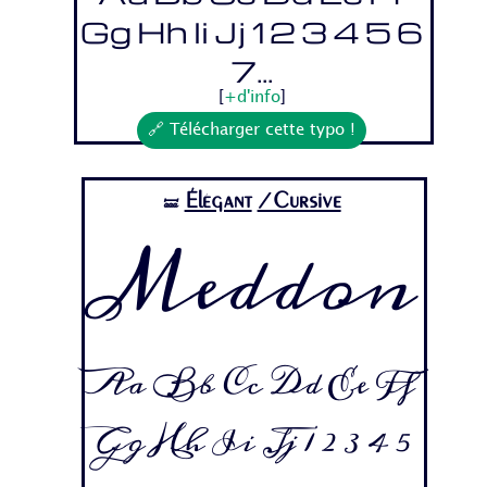
Gg Hh Ii Jj 1 2 3 4 5 6
7...
[
+d'info
]
🔗 Télécharger cette typo !
Élégant
/Cursive
🝛
Meddon
Aa Bb Cc Dd Ee Ff
Gg Hh Ii Jj 1 2 3 4 5