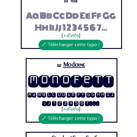
Aa Bb Cc Dd Ee Ff Gg
Hh Ii Jj 1 2 3 4 5 6 7...
[
+d'info
]
🔗 Télécharger cette typo !
Moderne
🝛
Monofett
Aa Bb Cc Dd Ee Ff Gg Hh Ii
Jj 1 2 3 4 5 6 7...
[
+d'info
]
🔗 Télécharger cette typo !