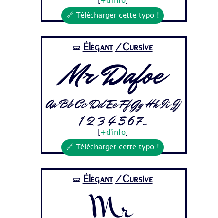
[
+d'info
]
🔗 Télécharger cette typo !
Élégant
/Cursive
🝛
Mr Dafoe
Aa Bb Cc Dd Ee Ff Gg Hh Ii Jj
1 2 3 4 5 6 7...
[
+d'info
]
🔗 Télécharger cette typo !
Élégant
/Cursive
🝛
Mr