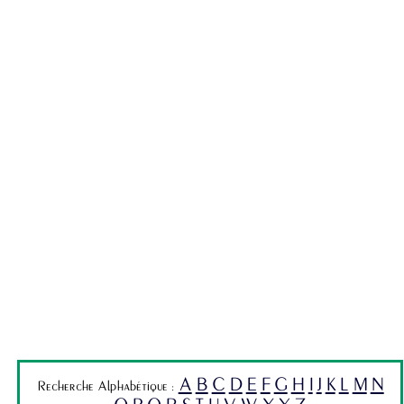
A
B
C
D
E
F
G
H
I
J
K
L
M
N
Recherche Alphabétique :