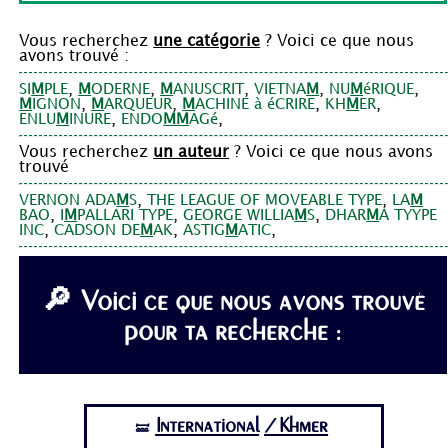
Vous recherchez
une catégorie
? Voici ce que nous
avons trouvé :
,
,
,
,
,
SI
M
PLE
M
ODERNE
M
ANUSCRIT
VIETNA
M
NU
M
éRIQUE
,
,
,
,
M
IGNON
M
ARQUEUR
M
ACHINE à éCRIRE
KH
M
ER
,
,
ENLU
M
INURE
ENDO
M
M
AGé
Vous recherchez
un auteur
? Voici ce que nous avons
trouvé
,
,
VERNON ADA
M
S
THE LEAGUE OF MOVEABLE TYPE
LA
M
,
,
,
BAO
I
M
PALLARI TYPE
GEORGE WILLIA
M
S
DHAR
M
A TYYPE
,
,
,
INC
CADSON DE
M
AK
ASTIG
M
ATIC
🔎 Voici ce que nous avons trouvé
pour ta recherche :
International
/Khmer
🝛