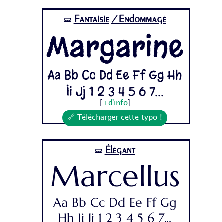
Fantaisie
/Endommagé
🝛
Margarine
Aa Bb Cc Dd Ee Ff Gg Hh
Ii Jj 1 2 3 4 5 6 7...
[
+d'info
]
🔗 Télécharger cette typo !
Élégant
🝛
Marcellus
Aa Bb Cc Dd Ee Ff Gg
Hh Ii Jj 1 2 3 4 5 6 7...