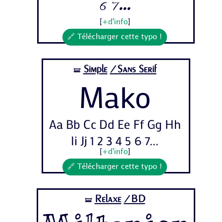
6 7...
[
+d'info
]
🔗 Télécharger cette typo !
Simple
/Sans Serif
🝛
Mako
Aa Bb Cc Dd Ee Ff Gg Hh
Ii Jj 1 2 3 4 5 6 7...
[
+d'info
]
🔗 Télécharger cette typo !
Relaxe
/BD
🝛