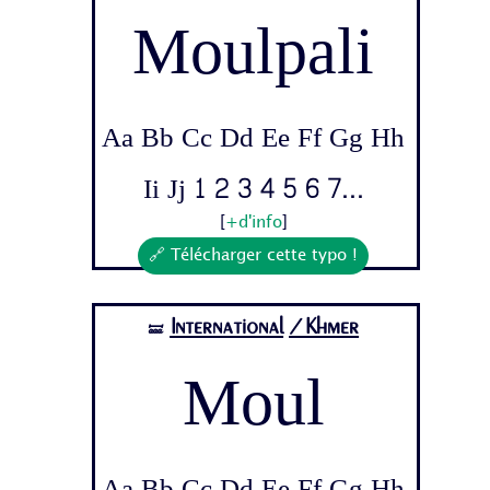
Moulpali
Aa Bb Cc Dd Ee Ff Gg Hh
Ii Jj 1 2 3 4 5 6 7...
[
+d'info
]
🔗 Télécharger cette typo !
International
/Khmer
🝛
Moul
Aa Bb Cc Dd Ee Ff Gg Hh