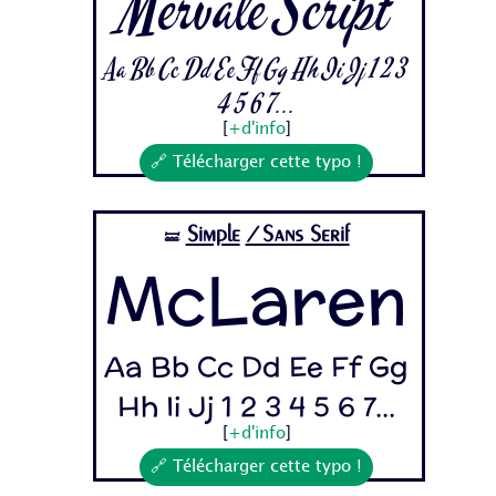
Mervale Script
Aa Bb Cc Dd Ee Ff Gg Hh Ii Jj 1 2 3
4 5 6 7...
[
+d'info
]
🔗 Télécharger cette typo !
Simple
/Sans Serif
🝛
McLaren
Aa Bb Cc Dd Ee Ff Gg
Hh Ii Jj 1 2 3 4 5 6 7...
[
+d'info
]
🔗 Télécharger cette typo !