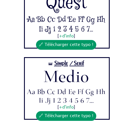
Quest
Aa Bb Cc Dd Ee Ff Gg Hh
Ii Jj 1 2 3 4 5 6 7...
[
+d'info
]
🔗 Télécharger cette typo !
Simple
/Serif
🝛
Medio
Aa Bb Cc Dd Ee Ff Gg Hh
Ii Jj 1 2 3 4 5 6 7...
[
+d'info
]
🔗 Télécharger cette typo !