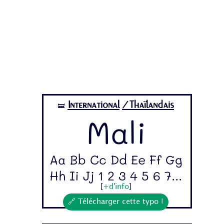
International
/Thaïlandais
🝛
Mali
Aa Bb Cc Dd Ee Ff Gg
Hh Ii Jj 1 2 3 4 5 6 7...
[
+d'info
]
🔗 Télécharger cette typo !