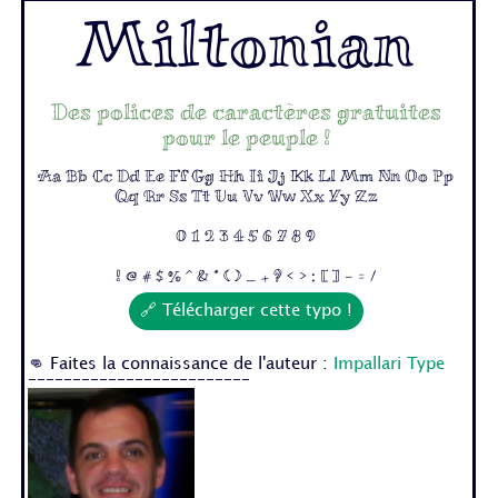
Miltonian
Des polices de caractères gratuites
pour le peuple !
Aa Bb Cc Dd Ee Ff Gg Hh Ii Jj Kk Ll Mm Nn Oo Pp
Qq Rr Ss Tt Uu Vv Ww Xx Yy Zz
0 1 2 3 4 5 6 7 8 9
! @ # $ % ^ & * ( ) _ + ? < > : [ ] - = /
🔗 Télécharger cette typo !
👊 Faites la connaissance de l'auteur :
Impallari Type
-------------------------