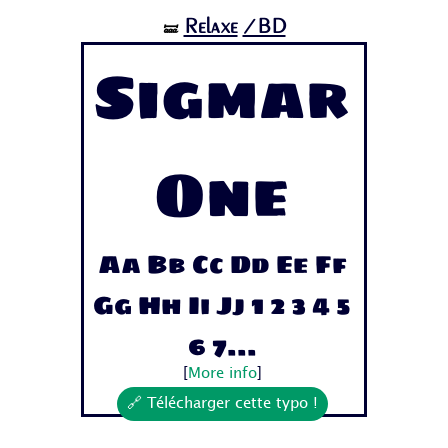
Relaxe
/BD
🝛
Sigmar
One
Aa Bb Cc Dd Ee Ff
Gg Hh Ii Jj 1 2 3 4 5
6 7...
[
More info
]
🔗 Télécharger cette typo !