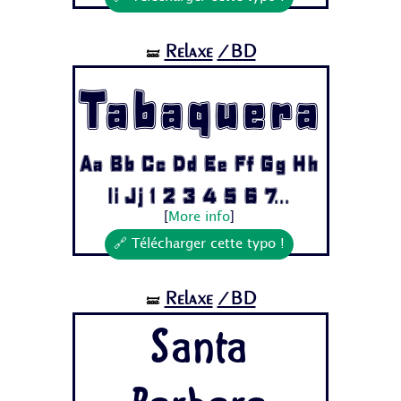
Relaxe
/BD
🝛
Tabaquera
Aa Bb Cc Dd Ee Ff Gg Hh
Ii Jj 1 2 3 4 5 6 7...
[
More info
]
🔗 Télécharger cette typo !
Relaxe
/BD
🝛
Santa