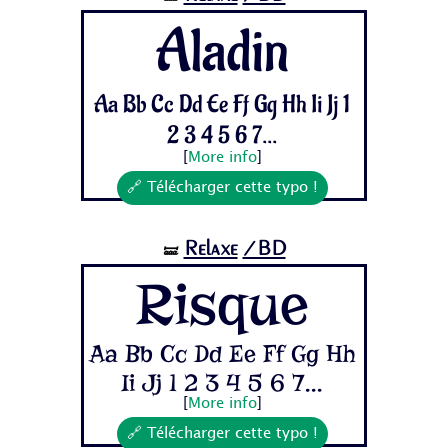
Aladin
Aa Bb Cc Dd Ee Ff Gg Hh Ii Jj 1
2 3 4 5 6 7...
[
More info
]
🔗 Télécharger cette typo !
Relaxe
/BD
🝛
Risque
Aa Bb Cc Dd Ee Ff Gg Hh
Ii Jj 1 2 3 4 5 6 7...
[
More info
]
🔗 Télécharger cette typo !