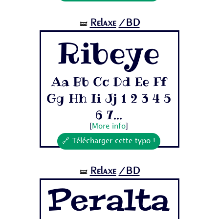
Relaxe
/BD
🝛
Ribeye
Aa Bb Cc Dd Ee Ff
Gg Hh Ii Jj 1 2 3 4 5
6 7...
[
More info
]
🔗 Télécharger cette typo !
Relaxe
/BD
🝛
Peralta