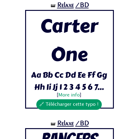
Relaxe
/BD
🝛
Carter
One
Aa Bb Cc Dd Ee Ff Gg
Hh Ii Jj 1 2 3 4 5 6 7...
[
More info
]
🔗 Télécharger cette typo !
Relaxe
/BD
🝛