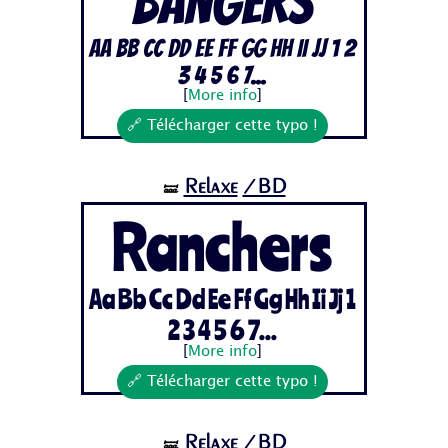
Bangers
Aa Bb Cc Dd Ee Ff Gg Hh Ii Jj 1 2
3 4 5 6 7...
[
More info
]
🔗 Télécharger cette typo !
Relaxe
/BD
🝛
Ranchers
Aa Bb Cc Dd Ee Ff Gg Hh Ii Jj 1
2 3 4 5 6 7...
[
More info
]
🔗 Télécharger cette typo !
Relaxe
/BD
🝛