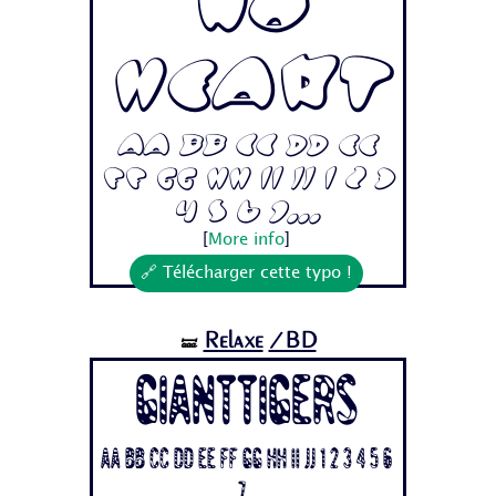
No
Heart
Aa Bb Cc Dd Ee
Ff Gg Hh Ii Jj 1 2 3
4 5 6 7...
[
More info
]
🔗 Télécharger cette typo !
Relaxe
/BD
🝛
Gianttigers
Aa Bb Cc Dd Ee Ff Gg Hh Ii Jj 1 2 3 4 5 6
7...