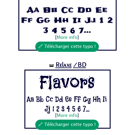
Aa Bb Cc Dd Ee
Ff Gg Hh Ii Jj 1 2
3 4 5 6 7...
[
More info
]
🔗 Télécharger cette typo !
Relaxe
/BD
🝛
Flavors
Aa Bb Cc Dd Ee Ff Gg Hh Ii
Jj 1 2 3 4 5 6 7...
[
More info
]
🔗 Télécharger cette typo !