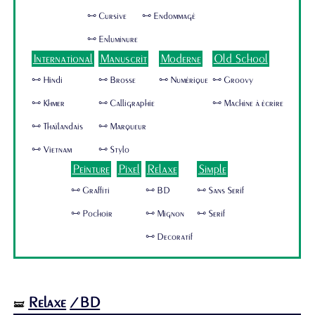
🜺 Cursive
🜺 Endommagé
🜺 Enluminure
International
Manuscrit
Moderne
Old School
🜺 Hindi
🜺 Brosse
🜺 Numérique
🜺 Groovy
🜺 Khmer
🜺 Calligraphie
🜺 Machine à écrire
🜺 Thaïlandais
🜺 Marqueur
🜺 Vietnam
🜺 Stylo
Peinture
Pixel
Relaxe
Simple
🜺 Graffiti
🜺 BD
🜺 Sans Serif
🜺 Pochoir
🜺 Mignon
🜺 Serif
🜺 Decoratif
Relaxe
/BD
🝛