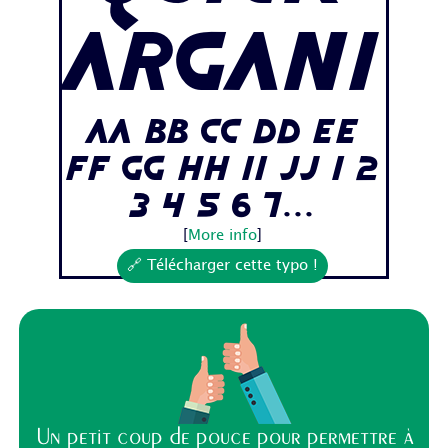
Argani
Aa Bb Cc Dd Ee
Ff Gg Hh Ii Jj 1 2
3 4 5 6 7...
[
More info
]
🔗 Télécharger cette typo !
Un petit coup de pouce pour permettre à