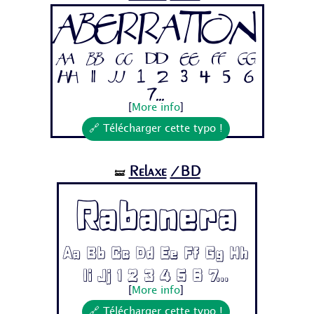
Aberration
Aa Bb Cc Dd Ee Ff Gg
Hh Ii Jj 1 2 3 4 5 6
7...
[
More info
]
🔗 Télécharger cette typo !
Relaxe
/BD
🝛
Rabanera
Aa Bb Cc Dd Ee Ff Gg Hh
Ii Jj 1 2 3 4 5 6 7...
[
More info
]
🔗 Télécharger cette typo !