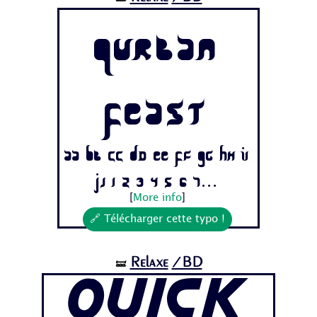
Qurban
Feast
Aa Bb Cc Dd Ee Ff Gg Hh Ii
Jj 1 2 3 4 5 6 7...
[
More info
]
🔗 Télécharger cette typo !
Relaxe
/BD
🝛
Quick