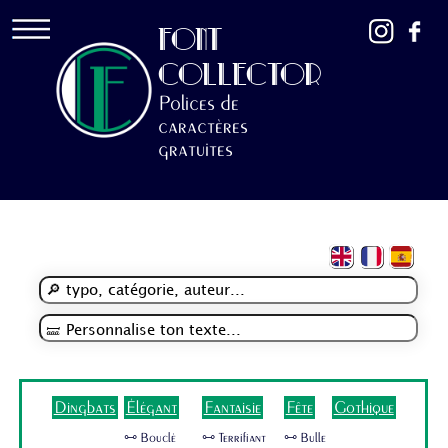
FONT
COLLECTOR
Polices de
caractères
gratuites
Dingbats
Élégant
Fantaisie
Fête
Gothique
🜺 Bouclé
🜺 Terrifiant
🜺 Bulle