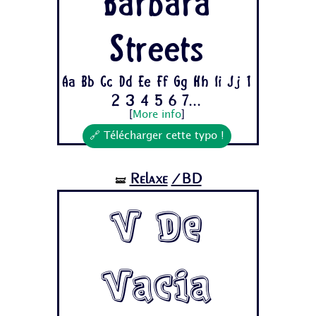
Barbara
Streets
Aa Bb Cc Dd Ee Ff Gg Hh Ii Jj 1
2 3 4 5 6 7...
[
More info
]
🔗 Télécharger cette typo !
Relaxe
/BD
🝛
V De
Vacia