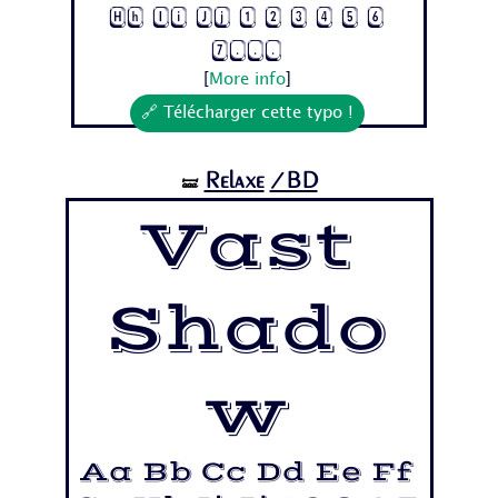
Hh Ii Jj 1 2 3 4 5 6
7...
[
More info
]
🔗 Télécharger cette typo !
Relaxe
/BD
🝛
Vast
Shado
w
Aa Bb Cc Dd Ee Ff