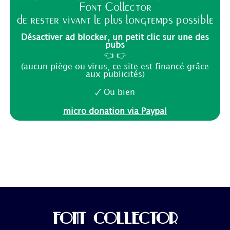
Font Collector
de rester vivant le plus longtemps possible
Désactiver ad blocker, un petit clic sur une des
pubs
👈 👉
(aucun piège ou virus, ce site est financé grâce
aux publicités)
🗸 Ou bien
micro donation via Paypal
FONT COLLECTOR