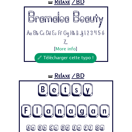
Relaxe
/BD
🝛
Bramalea Beauty
Aa Bb Cc Dd Ee Ff Gg Hh Ii Jj 1 2 3 4 5 6
7...
[
More info
]
🔗 Télécharger cette typo !
Relaxe
/BD
🝛
Betsy
Flanagan
Aa Bb Cc Dd Ee Ff Gg