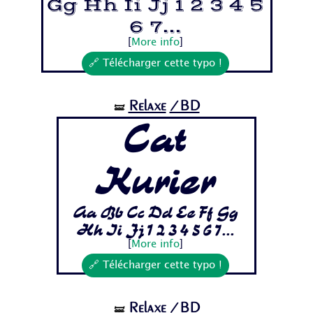
Gg Hh Ii Jj 1 2 3 4 5
6 7...
[
More info
]
🔗 Télécharger cette typo !
Relaxe
/BD
🝛
Cat
Kurier
Aa Bb Cc Dd Ee Ff Gg
Hh Ii Jj 1 2 3 4 5 6 7...
[
More info
]
🔗 Télécharger cette typo !
Relaxe
/BD
🝛