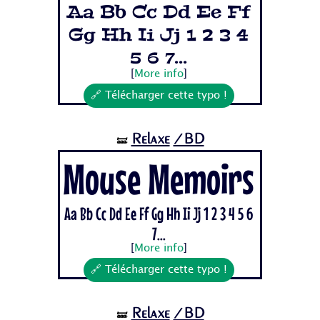
Aa Bb Cc Dd Ee Ff
Gg Hh Ii Jj 1 2 3 4
5 6 7...
[
More info
]
🔗 Télécharger cette typo !
Relaxe
/BD
🝛
Mouse Memoirs
Aa Bb Cc Dd Ee Ff Gg Hh Ii Jj 1 2 3 4 5 6
7...
[
More info
]
🔗 Télécharger cette typo !
Relaxe
/BD
🝛