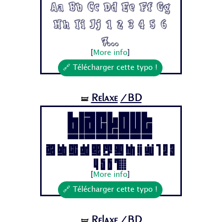
Aa Bb Cc Dd Ee Ff Gg
Hh Ii Jj 1 2 3 4 5 6
7...
[
More info
]
🔗 Télécharger cette typo !
Relaxe
/BD
🝛
BLACKOUT
Aa Bb Cc Dd Ee Ff Gg Hh Ii Jj 1 2 3
4 5 6 7...
[
More info
]
🔗 Télécharger cette typo !
Relaxe
/BD
🝛