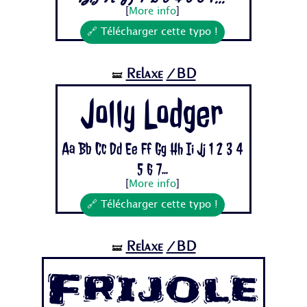
[
More info
]
🔗 Télécharger cette typo !
Relaxe
/BD
🝛
Jolly Lodger
Aa Bb Cc Dd Ee Ff Gg Hh Ii Jj 1 2 3 4
5 6 7...
[
More info
]
🔗 Télécharger cette typo !
Relaxe
/BD
🝛
Frijole