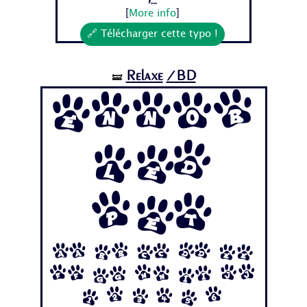
[
More info
]
🔗 Télécharger cette typo !
Relaxe
/BD
🝛
Ennob
led
Pet
Aa Bb Cc Dd Ee
Ff Gg Hh Ii Jj
1 2 3 4 5 6