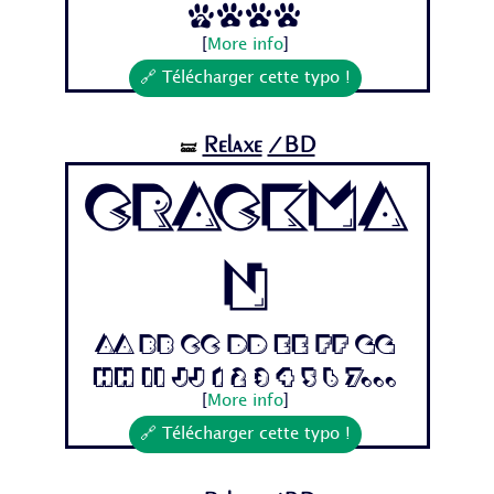
7...
[
More info
]
🔗 Télécharger cette typo !
Relaxe
/BD
🝛
Crackma
n
Aa Bb Cc Dd Ee Ff Gg
Hh Ii Jj 1 2 3 4 5 6 7...
[
More info
]
🔗 Télécharger cette typo !