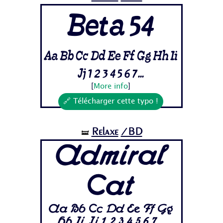
Beta 54
Aa Bb Cc Dd Ee Ff Gg Hh Ii
Jj 1 2 3 4 5 6 7...
[
More info
]
🔗 Télécharger cette typo !
Relaxe
/BD
🝛
Admiral
Cat
Aa Bb Cc Dd Ee Ff Gg
Hh Ii Jj 1 2 3 4 5 6 7...