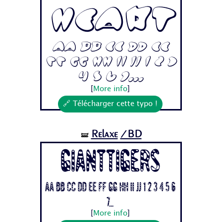
Heart
Aa Bb Cc Dd Ee
Ff Gg Hh Ii Jj 1 2 3
4 5 6 7...
[
More info
]
🔗 Télécharger cette typo !
Relaxe
/BD
🝛
Gianttigers
Aa Bb Cc Dd Ee Ff Gg Hh Ii Jj 1 2 3 4 5 6
7...
[
More info
]