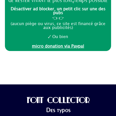
de rester vivant le plus longtemps possible
Désactiver ad blocker, un petit clic sur une des
pubs
👈 👉
(aucun piège ou virus, ce site est financé grâce
aux publicités)
🗸 Ou bien
micro donation via Paypal
FONT COLLECTOR
Des typos