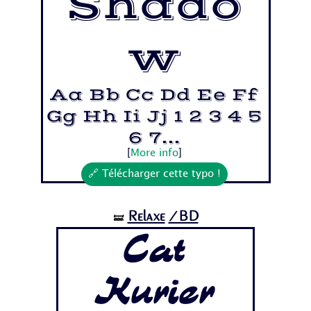
Shado
w
Aa Bb Cc Dd Ee Ff
Gg Hh Ii Jj 1 2 3 4 5
6 7...
[
More info
]
🔗 Télécharger cette typo !
Relaxe
/BD
🝛
Cat
Kurier