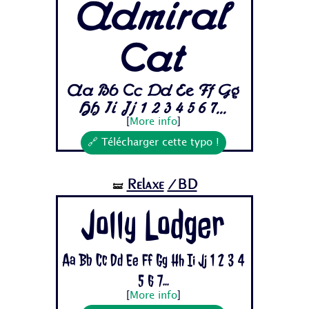
Admiral
Cat
Aa Bb Cc Dd Ee Ff Gg
Hh Ii Jj 1 2 3 4 5 6 7...
[
More info
]
🔗 Télécharger cette typo !
Relaxe
/BD
🝛
Jolly Lodger
Aa Bb Cc Dd Ee Ff Gg Hh Ii Jj 1 2 3 4
5 6 7...
[
More info
]