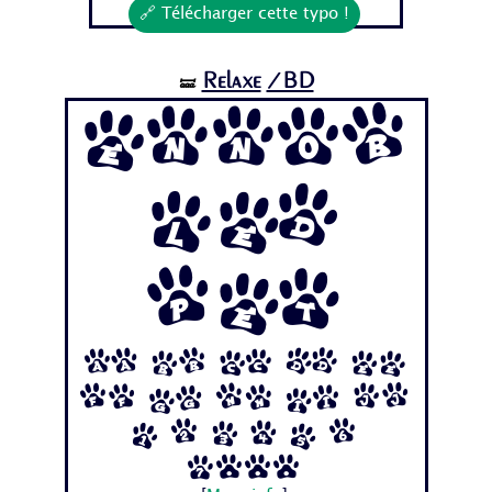
🔗 Télécharger cette typo !
Relaxe
/BD
🝛
Ennob
led
Pet
Aa Bb Cc Dd Ee
Ff Gg Hh Ii Jj
1 2 3 4 5 6
7...