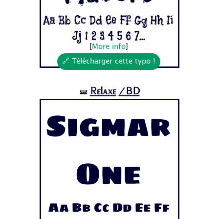
Aa Bb Cc Dd Ee Ff Gg Hh Ii
Jj 1 2 3 4 5 6 7...
[
More info
]
🔗 Télécharger cette typo !
Relaxe
/BD
🝛
Sigmar
One
Aa Bb Cc Dd Ee Ff