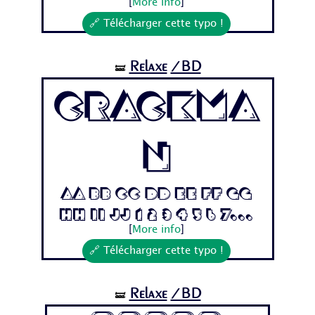
[
More info
]
🔗 Télécharger cette typo !
Relaxe
/BD
🝛
Crackma
n
Aa Bb Cc Dd Ee Ff Gg
Hh Ii Jj 1 2 3 4 5 6 7...
[
More info
]
🔗 Télécharger cette typo !
Relaxe
/BD
🝛