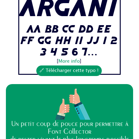
Argani
Aa Bb Cc Dd Ee
Ff Gg Hh Ii Jj 1 2
3 4 5 6 7...
[
More info
]
🔗 Télécharger cette typo !
Un petit coup de pouce pour permettre à
Font Collector