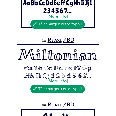
Aa Bb Cc Dd Ee Ff Gg Hh Ii Jj 1
2 3 4 5 6 7...
[
More info
]
🔗 Télécharger cette typo !
Relaxe
/BD
🝛
Miltonian
Aa Bb Cc Dd Ee Ff Gg
Hh Ii Jj 1 2 3 4 5 6 7...
[
More info
]
🔗 Télécharger cette typo !
Relaxe
/BD
🝛