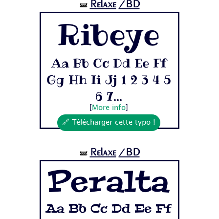
Relaxe
/BD
🝛
Ribeye
Aa Bb Cc Dd Ee Ff
Gg Hh Ii Jj 1 2 3 4 5
6 7...
[
More info
]
🔗 Télécharger cette typo !
Relaxe
/BD
🝛
Peralta
Aa Bb Cc Dd Ee Ff