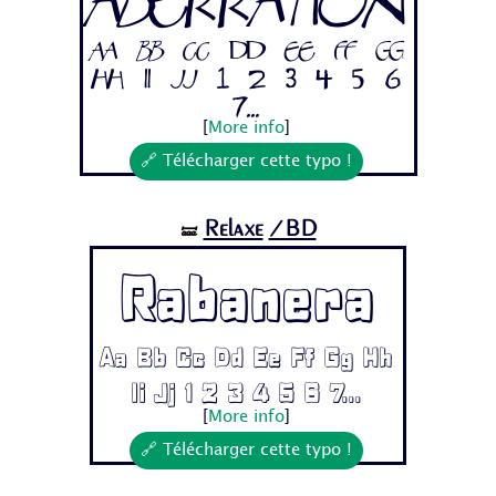
Aberration
Aa Bb Cc Dd Ee Ff Gg
Hh Ii Jj 1 2 3 4 5 6
7...
[
More info
]
🔗 Télécharger cette typo !
Relaxe
/BD
🝛
Rabanera
Aa Bb Cc Dd Ee Ff Gg Hh
Ii Jj 1 2 3 4 5 6 7...
[
More info
]
🔗 Télécharger cette typo !