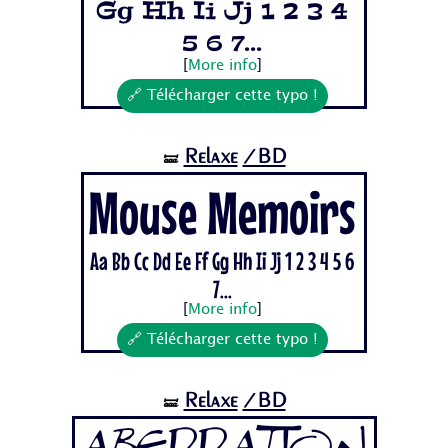
Gg Hh Ii Jj 1 2 3 4
5 6 7...
[
More info
]
🔗 Télécharger cette typo !
Relaxe
/BD
🝛
Mouse Memoirs
Aa Bb Cc Dd Ee Ff Gg Hh Ii Jj 1 2 3 4 5 6
7...
[
More info
]
🔗 Télécharger cette typo !
Relaxe
/BD
🝛