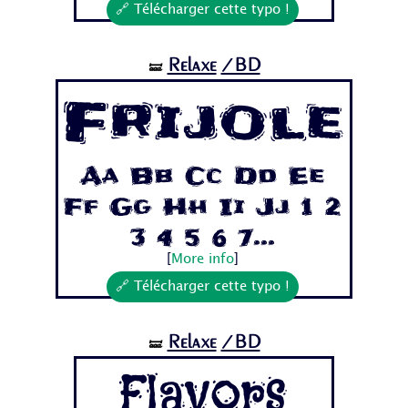
🔗 Télécharger cette typo !
Relaxe
/BD
🝛
Frijole
Aa Bb Cc Dd Ee
Ff Gg Hh Ii Jj 1 2
3 4 5 6 7...
[
More info
]
🔗 Télécharger cette typo !
Relaxe
/BD
🝛
Flavors