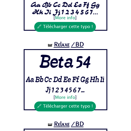
Aa Bb Cc Dd Ee Ff Gg
Hh Ii Jj 1 2 3 4 5 6 7...
[
More info
]
🔗 Télécharger cette typo !
Relaxe
/BD
🝛
Beta 54
Aa Bb Cc Dd Ee Ff Gg Hh Ii
Jj 1 2 3 4 5 6 7...
[
More info
]
🔗 Télécharger cette typo !
Relaxe
/BD
🝛