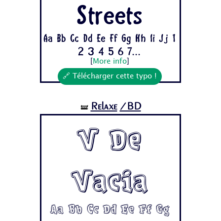
Streets
Aa Bb Cc Dd Ee Ff Gg Hh Ii Jj 1
2 3 4 5 6 7...
[
More info
]
🔗 Télécharger cette typo !
Relaxe
/BD
🝛
V De
Vacia
Aa Bb Cc Dd Ee Ff Gg