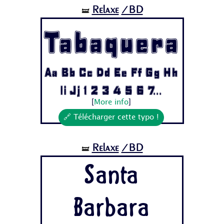
Relaxe
/BD
🝛
Tabaquera
Aa Bb Cc Dd Ee Ff Gg Hh
Ii Jj 1 2 3 4 5 6 7...
[
More info
]
🔗 Télécharger cette typo !
Relaxe
/BD
🝛
Santa
Barbara