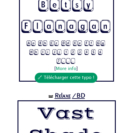
Betsy
Flanagan
Aa Bb Cc Dd Ee Ff Gg
Hh Ii Jj 1 2 3 4 5 6
7...
[
More info
]
🔗 Télécharger cette typo !
Relaxe
/BD
🝛
Vast