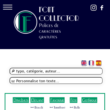
FONT
COLLECTOR
Polices de
caractères
gratuites
Dingbats
Élégant
Fantaisie
Fête
Gothique
🜺 Bouclé
🜺 Terrifiant
🜺 Bulle