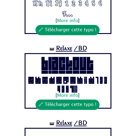
Hh Ii Jj 1 2 3 4 5 6
7...
[
More info
]
🔗 Télécharger cette typo !
Relaxe
/BD
🝛
BLACKOUT
Aa Bb Cc Dd Ee Ff Gg Hh Ii Jj 1 2 3
4 5 6 7...
[
More info
]
🔗 Télécharger cette typo !
Relaxe
/BD
🝛