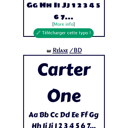
Gg Hh Ii Jj 1 2 3 4 5
6 7...
[
More info
]
🔗 Télécharger cette typo !
Relaxe
/BD
🝛
Carter
One
Aa Bb Cc Dd Ee Ff Gg
Hh Ii Jj 1 2 3 4 5 6 7...