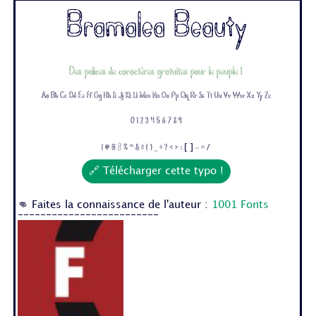
Bramalea Beauty
Des polices de caractères gratuites pour le peuple !
Aa Bb Cc Dd Ee Ff Gg Hh Ii Jj Kk Ll Mm Nn Oo Pp Qq Rr Ss Tt Uu Vv Ww Xx Yy Zz
0 1 2 3 4 5 6 7 8 9
! @ # $ % ^ & * ( ) _ + ? < > : [ ] - = /
🔗 Télécharger cette typo !
👊 Faites la connaissance de l'auteur :
1001 Fonts
-------------------------