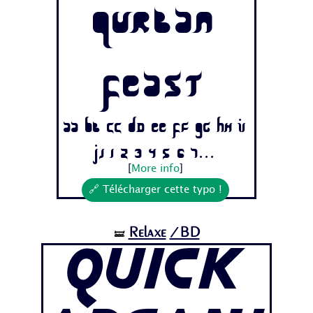
Qurban
Feast
Aa Bb Cc Dd Ee Ff Gg Hh Ii
Jj 1 2 3 4 5 6 7...
[
More info
]
🔗 Télécharger cette typo !
Relaxe
/BD
🝛
Quick