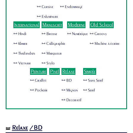
🜺 Cursive
🜺 Endommagé
🜺 Enluminure
International
Manuscrit
Moderne
Old School
🜺 Hindi
🜺 Brosse
🜺 Numérique
🜺 Groovy
🜺 Khmer
🜺 Calligraphie
🜺 Machine à écrire
🜺 Thaïlandais
🜺 Marqueur
🜺 Vietnam
🜺 Stylo
Peinture
Pixel
Relaxe
Simple
🜺 Graffiti
🜺 BD
🜺 Sans Serif
🜺 Pochoir
🜺 Mignon
🜺 Serif
🜺 Decoratif
Relaxe
/BD
🝛