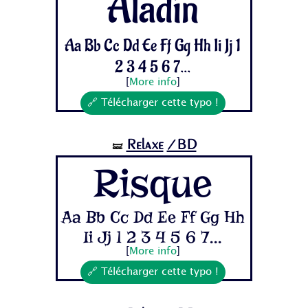
Aladin
Aa Bb Cc Dd Ee Ff Gg Hh Ii Jj 1
2 3 4 5 6 7...
[
More info
]
🔗 Télécharger cette typo !
Relaxe
/BD
🝛
Risque
Aa Bb Cc Dd Ee Ff Gg Hh
Ii Jj 1 2 3 4 5 6 7...
[
More info
]
🔗 Télécharger cette typo !