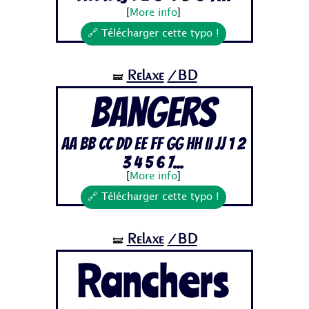
[
More info
]
🔗 Télécharger cette typo !
Relaxe
/BD
🝛
Bangers
Aa Bb Cc Dd Ee Ff Gg Hh Ii Jj 1 2
3 4 5 6 7...
[
More info
]
🔗 Télécharger cette typo !
Relaxe
/BD
🝛
Ranchers