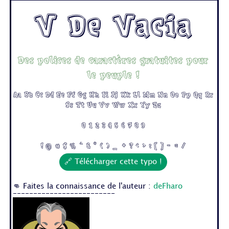
V De Vacia
Des polices de caractères gratuites pour
le peuple !
Aa Bb Cc Dd Ee Ff Gg Hh Ii Jj Kk Ll Mm Nn Oo Pp Qq Rr
Ss Tt Uu Vv Ww Xx Yy Zz
0 1 2 3 4 5 6 7 8 9
! @ # $ % ^ & * ( ) _ + ? < > : [ ] - = /
🔗 Télécharger cette typo !
👊 Faites la connaissance de l'auteur :
deFharo
-------------------------