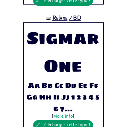
🔗 Télécharger cette typo !
Relaxe
/BD
🝛
Sigmar
One
Aa Bb Cc Dd Ee Ff
Gg Hh Ii Jj 1 2 3 4 5
6 7...
[
More info
]
🔗 Télécharger cette typo !