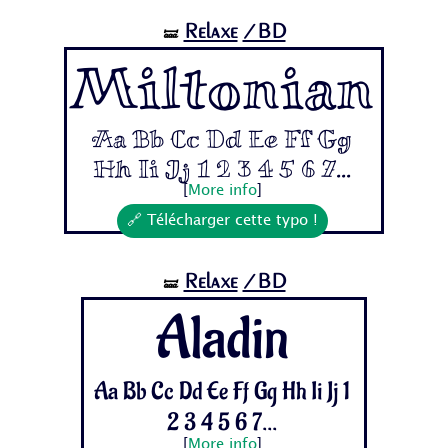
Relaxe
/BD
🝛
Miltonian
Aa Bb Cc Dd Ee Ff Gg
Hh Ii Jj 1 2 3 4 5 6 7...
[
More info
]
🔗 Télécharger cette typo !
Relaxe
/BD
🝛
Aladin
Aa Bb Cc Dd Ee Ff Gg Hh Ii Jj 1
2 3 4 5 6 7...
[
More info
]