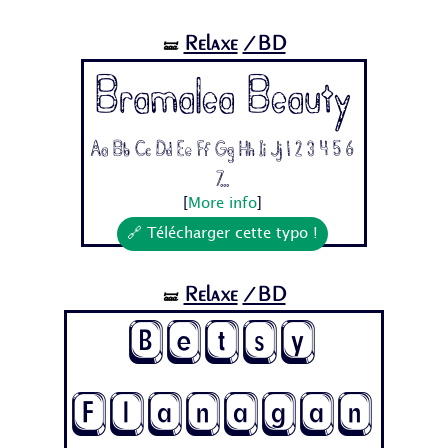
Relaxe
/BD
🝛
Bramalea Beauty
Aa Bb Cc Dd Ee Ff Gg Hh Ii Jj 1 2 3 4 5 6
7...
[
More info
]
🔗 Télécharger cette typo !
Relaxe
/BD
🝛
Betsy
Flanagan