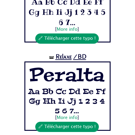
Aa Bb Cc Dd Ee Ff
Gg Hh Ii Jj 1 2 3 4 5
6 7...
[
More info
]
🔗 Télécharger cette typo !
Relaxe
/BD
🝛
Peralta
Aa Bb Cc Dd Ee Ff
Gg Hh Ii Jj 1 2 3 4
5 6 7...
[
More info
]
🔗 Télécharger cette typo !