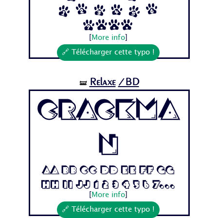
1 2 3 4 5 6
7...
[
More info
]
🔗 Télécharger cette typo !
Relaxe
/BD
🝛
Crackma
n
Aa Bb Cc Dd Ee Ff Gg
Hh Ii Jj 1 2 3 4 5 6 7...
[
More info
]
🔗 Télécharger cette typo !