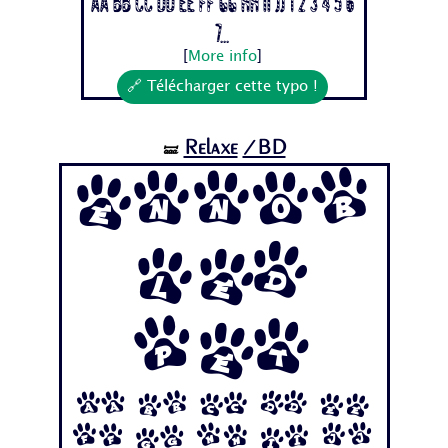
Aa Bb Cc Dd Ee Ff Gg Hh Ii Jj 1 2 3 4 5 6
7...
[
More info
]
🔗 Télécharger cette typo !
Relaxe
/BD
🝛
Ennob
led
Pet
Aa Bb Cc Dd Ee
Ff Gg Hh Ii Jj