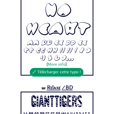
No
Heart
Aa Bb Cc Dd Ee
Ff Gg Hh Ii Jj 1 2 3
4 5 6 7...
[
More info
]
🔗 Télécharger cette typo !
Relaxe
/BD
🝛
Gianttigers