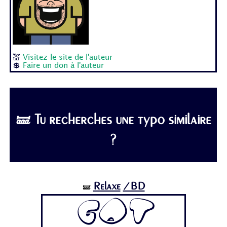
💒
Visitez le site de l'auteur
💲
Faire un don à l'auteur
🝛 Tu recherches une typo similaire
?
Relaxe
/BD
🝛
Got