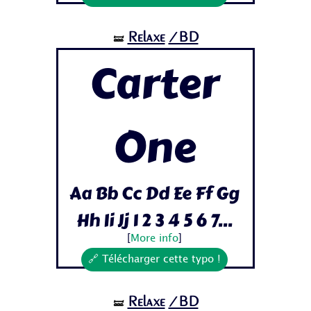
Relaxe
/BD
🝛
Carter
One
Aa Bb Cc Dd Ee Ff Gg
Hh Ii Jj 1 2 3 4 5 6 7...
[
More info
]
🔗 Télécharger cette typo !
Relaxe
/BD
🝛