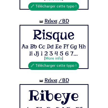
🔗 Télécharger cette typo !
Relaxe
/BD
🝛
Risque
Aa Bb Cc Dd Ee Ff Gg Hh
Ii Jj 1 2 3 4 5 6 7...
[
More info
]
🔗 Télécharger cette typo !
Relaxe
/BD
🝛
Ribeye