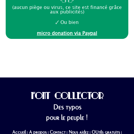
👈 👉
(aucun piège ou virus, ce site est financé grâce
aux publicités)
🗸 Ou bien
micro donation via Paypal
FONT COLLECTOR
Des typos
pour le peuple !
Accueil
A propos
Contact
Nous aidez
OUtils gratuits
|
|
|
|
|