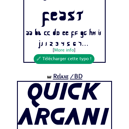
Feast
Aa Bb Cc Dd Ee Ff Gg Hh Ii
Jj 1 2 3 4 5 6 7...
[
More info
]
🔗 Télécharger cette typo !
Relaxe
/BD
🝛
Quick
Argani