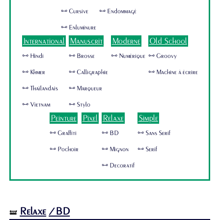
🜺 Cursive
🜺 Endommagé
🜺 Enluminure
International
Manuscrit
Moderne
Old School
🜺 Hindi
🜺 Brosse
🜺 Numérique
🜺 Groovy
🜺 Khmer
🜺 Calligraphie
🜺 Machine à écrire
🜺 Thaïlandais
🜺 Marqueur
🜺 Vietnam
🜺 Stylo
Peinture
Pixel
Relaxe
Simple
🜺 Graffiti
🜺 BD
🜺 Sans Serif
🜺 Pochoir
🜺 Mignon
🜺 Serif
🜺 Decoratif
Relaxe
/BD
🝛