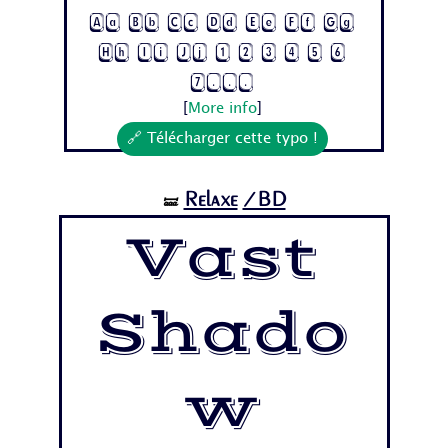
Aa Bb Cc Dd Ee Ff Gg
Hh Ii Jj 1 2 3 4 5 6
7...
[
More info
]
🔗 Télécharger cette typo !
Relaxe
/BD
🝛
Vast
Shado
w