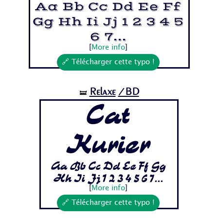
Aa Bb Cc Dd Ee Ff
Gg Hh Ii Jj 1 2 3 4 5
6 7...
[
More info
]
🔗 Télécharger cette typo !
Relaxe
/BD
🝛
Cat
Kurier
Aa Bb Cc Dd Ee Ff Gg
Hh Ii Jj 1 2 3 4 5 6 7...
[
More info
]
🔗 Télécharger cette typo !