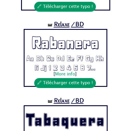
🔗 Télécharger cette typo !
Relaxe
/BD
🝛
Rabanera
Aa Bb Cc Dd Ee Ff Gg Hh
Ii Jj 1 2 3 4 5 6 7...
[
More info
]
🔗 Télécharger cette typo !
Relaxe
/BD
🝛
Tabaquera