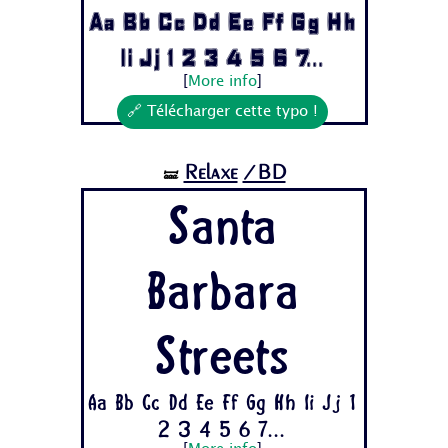
Aa Bb Cc Dd Ee Ff Gg Hh
Ii Jj 1 2 3 4 5 6 7...
[
More info
]
🔗 Télécharger cette typo !
Relaxe
/BD
🝛
Santa
Barbara
Streets
Aa Bb Cc Dd Ee Ff Gg Hh Ii Jj 1
2 3 4 5 6 7...