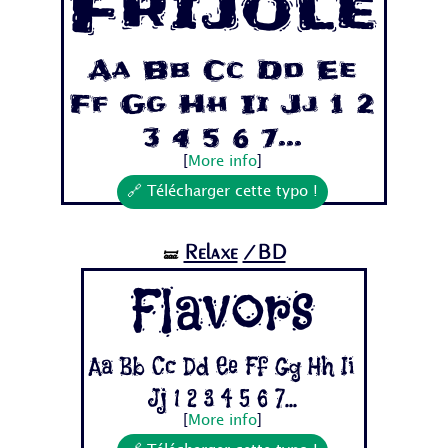
Frijole
Aa Bb Cc Dd Ee
Ff Gg Hh Ii Jj 1 2
3 4 5 6 7...
[
More info
]
🔗 Télécharger cette typo !
Relaxe
/BD
🝛
Flavors
Aa Bb Cc Dd Ee Ff Gg Hh Ii
Jj 1 2 3 4 5 6 7...
[
More info
]