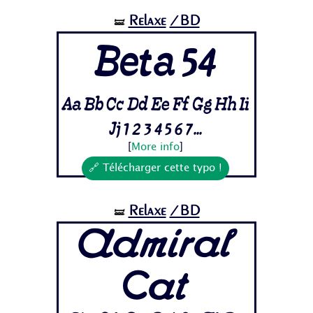
Relaxe
/BD
🝛
Beta 54
Aa Bb Cc Dd Ee Ff Gg Hh Ii
Jj 1 2 3 4 5 6 7...
[
More info
]
🔗 Télécharger cette typo !
Relaxe
/BD
🝛
Admiral
Cat