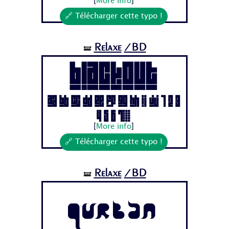
[
More info
]
🔗 Télécharger cette typo !
Relaxe
/BD
🝛
BLACKOUT
Aa Bb Cc Dd Ee Ff Gg Hh Ii Jj 1 2 3
4 5 6 7...
[
More info
]
🔗 Télécharger cette typo !
Relaxe
/BD
🝛
Qurban