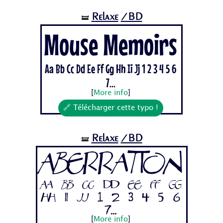
Relaxe
/BD
🝛
Mouse Memoirs
Aa Bb Cc Dd Ee Ff Gg Hh Ii Jj 1 2 3 4 5 6
7...
[
More info
]
🔗 Télécharger cette typo !
Relaxe
/BD
🝛
Aberration
Aa Bb Cc Dd Ee Ff Gg
Hh Ii Jj 1 2 3 4 5 6
7...
[
More info
]