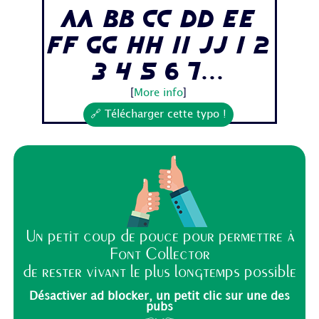
Aa Bb Cc Dd Ee
Ff Gg Hh Ii Jj 1 2
3 4 5 6 7...
[
More info
]
🔗 Télécharger cette typo !
Un petit coup de pouce pour permettre à
Font Collector
de rester vivant le plus longtemps possible
Désactiver ad blocker, un petit clic sur une des
pubs