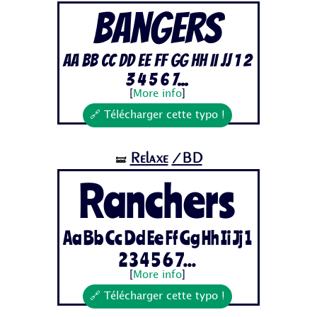
Bangers
Aa Bb Cc Dd Ee Ff Gg Hh Ii Jj 1 2
3 4 5 6 7...
[
More info
]
🔗 Télécharger cette typo !
Relaxe
/BD
🝛
Ranchers
Aa Bb Cc Dd Ee Ff Gg Hh Ii Jj 1
2 3 4 5 6 7...
[
More info
]
🔗 Télécharger cette typo !