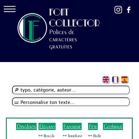
FONT
COLLECTOR
Polices de
caractères
gratuites
Dingbats
Élégant
Fantaisie
Fête
Gothique
🜺 Bouclé
🜺 Terrifiant
🜺 Bulle