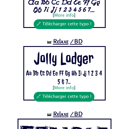
Aa Bb Cc Dd Ee Ff Gg
Hh Ii Jj 1 2 3 4 5 6 7...
[
More info
]
🔗 Télécharger cette typo !
Relaxe
/BD
🝛
Jolly Lodger
Aa Bb Cc Dd Ee Ff Gg Hh Ii Jj 1 2 3 4
5 6 7...
[
More info
]
🔗 Télécharger cette typo !
Relaxe
/BD
🝛