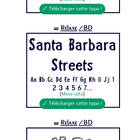
🔗 Télécharger cette typo !
Relaxe
/BD
🝛
Santa Barbara
Streets
Aa Bb Cc Dd Ee Ff Gg Hh Ii Jj 1
2 3 4 5 6 7...
[
More info
]
🔗 Télécharger cette typo !
Relaxe
/BD
🝛