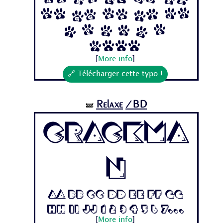
Ff Gg Hh Ii Jj
1 2 3 4 5 6
7...
[
More info
]
🔗 Télécharger cette typo !
Relaxe
/BD
🝛
Crackma
n
Aa Bb Cc Dd Ee Ff Gg
Hh Ii Jj 1 2 3 4 5 6 7...
[
More info
]