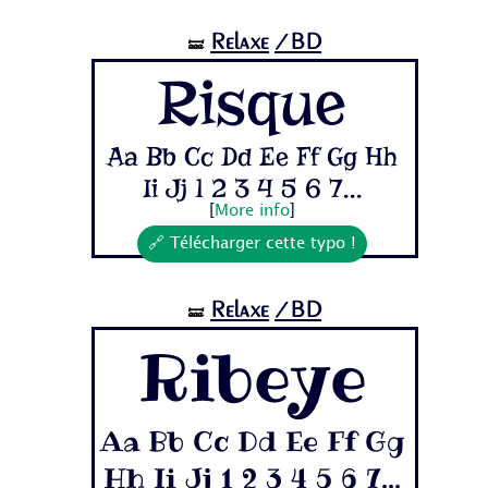
Relaxe
/BD
🝛
Risque
Aa Bb Cc Dd Ee Ff Gg Hh
Ii Jj 1 2 3 4 5 6 7...
[
More info
]
🔗 Télécharger cette typo !
Relaxe
/BD
🝛
Ribeye
Aa Bb Cc Dd Ee Ff Gg
Hh Ii Jj 1 2 3 4 5 6 7...