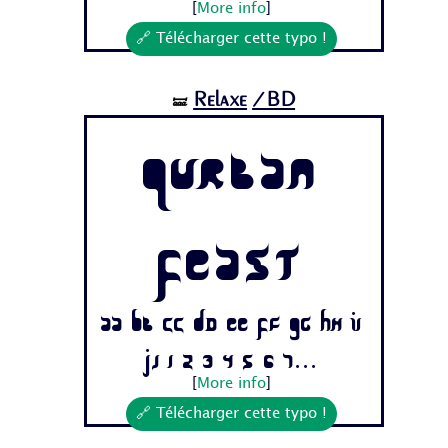
[
More info
]
🔗 Télécharger cette typo !
Relaxe
/BD
🝛
Qurban
Feast
Aa Bb Cc Dd Ee Ff Gg Hh Ii
Jj 1 2 3 4 5 6 7...
[
More info
]
🔗 Télécharger cette typo !