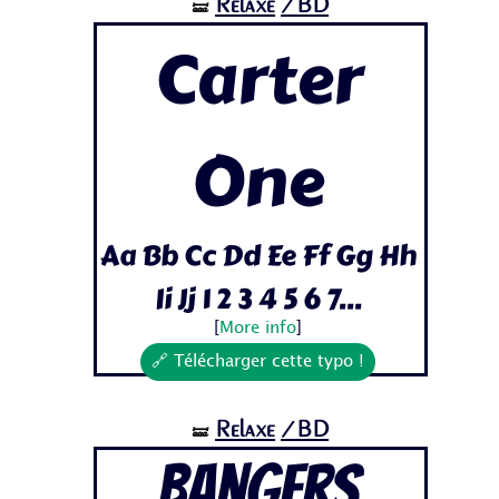
Relaxe
/BD
🝛
Carter
One
Aa Bb Cc Dd Ee Ff Gg Hh
Ii Jj 1 2 3 4 5 6 7...
[
More info
]
🔗 Télécharger cette typo !
Relaxe
/BD
🝛
Bangers