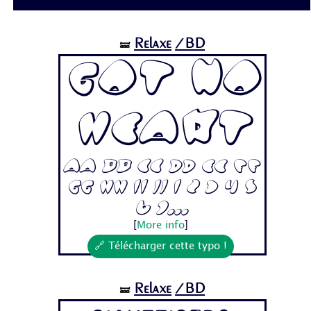
Relaxe
/BD
🝛
Got No
Heart
Aa Bb Cc Dd Ee Ff
Gg Hh Ii Jj 1 2 3 4 5
6 7...
[
More info
]
🔗 Télécharger cette typo !
Relaxe
/BD
🝛