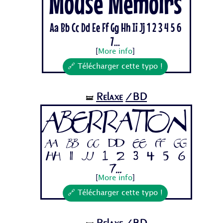
Mouse Memoirs
Aa Bb Cc Dd Ee Ff Gg Hh Ii Jj 1 2 3 4 5 6
7...
[
More info
]
🔗 Télécharger cette typo !
Relaxe
/BD
🝛
Aberration
Aa Bb Cc Dd Ee Ff Gg
Hh Ii Jj 1 2 3 4 5 6
7...
[
More info
]
🔗 Télécharger cette typo !