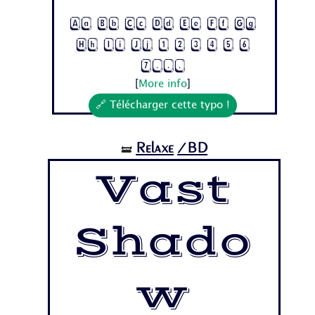
Aa Bb Cc Dd Ee Ff Gg
Hh Ii Jj 1 2 3 4 5 6
7...
[
More info
]
🔗 Télécharger cette typo !
Relaxe
/BD
🝛
Vast
Shado
w