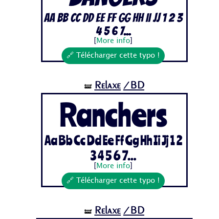
Aa Bb Cc Dd Ee Ff Gg Hh Ii Jj 1 2 3
4 5 6 7...
[
More info
]
🔗 Télécharger cette typo !
Relaxe
/BD
🝛
Ranchers
Aa Bb Cc Dd Ee Ff Gg Hh Ii Jj 1 2
3 4 5 6 7...
[
More info
]
🔗 Télécharger cette typo !
Relaxe
/BD
🝛