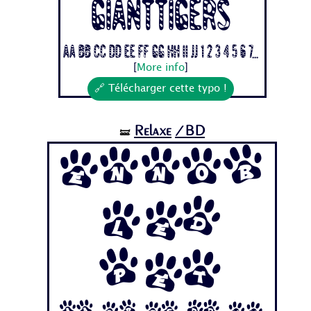
Gianttigers
Aa Bb Cc Dd Ee Ff Gg Hh Ii Jj 1 2 3 4 5 6 7...
[
More info
]
🔗 Télécharger cette typo !
Relaxe
/BD
🝛
Ennob
led
Pet
Aa Bb Cc Dd Ee