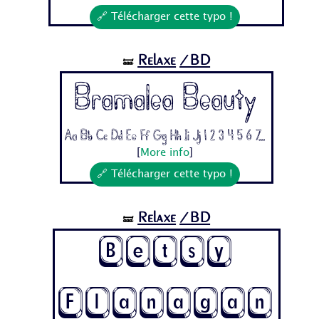
🔗 Télécharger cette typo !
Relaxe
/BD
🝛
Bramalea Beauty
Aa Bb Cc Dd Ee Ff Gg Hh Ii Jj 1 2 3 4 5 6 7...
[
More info
]
🔗 Télécharger cette typo !
Relaxe
/BD
🝛
Betsy
Flanagan