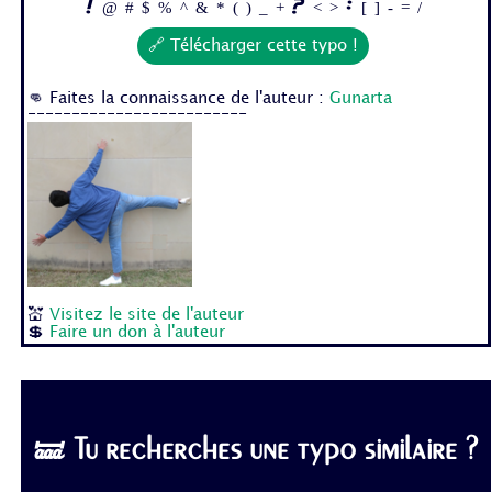
! @ # $ % ^ & * ( ) _ + ? < > : [ ] - = /
🔗 Télécharger cette typo !
👊 Faites la connaissance de l'auteur :
Gunarta
-------------------------
💒
Visitez le site de l'auteur
💲
Faire un don à l'auteur
🝛 Tu recherches une typo similaire ?