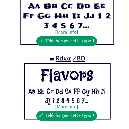
Aa Bb Cc Dd Ee
Ff Gg Hh Ii Jj 1 2
3 4 5 6 7...
[
More info
]
🔗 Télécharger cette typo !
Relaxe
/BD
🝛
Flavors
Aa Bb Cc Dd Ee Ff Gg Hh Ii
Jj 1 2 3 4 5 6 7...
[
More info
]
🔗 Télécharger cette typo !