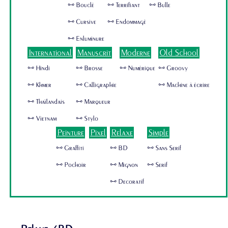
🜺 Bouclé
🜺 Terrifiant
🜺 Bulle
🜺 Cursive
🜺 Endommagé
🜺 Enluminure
International
Manuscrit
Moderne
Old School
🜺 Hindi
🜺 Brosse
🜺 Numérique
🜺 Groovy
🜺 Khmer
🜺 Calligraphie
🜺 Machine à écrire
🜺 Thaïlandais
🜺 Marqueur
🜺 Vietnam
🜺 Stylo
Peinture
Pixel
Relaxe
Simple
🜺 Graffiti
🜺 BD
🜺 Sans Serif
🜺 Pochoir
🜺 Mignon
🜺 Serif
🜺 Decoratif