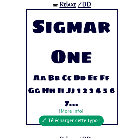
Relaxe
/BD
🝛
Sigmar
One
Aa Bb Cc Dd Ee Ff
Gg Hh Ii Jj 1 2 3 4 5 6
7...
[
More info
]
🔗 Télécharger cette typo !