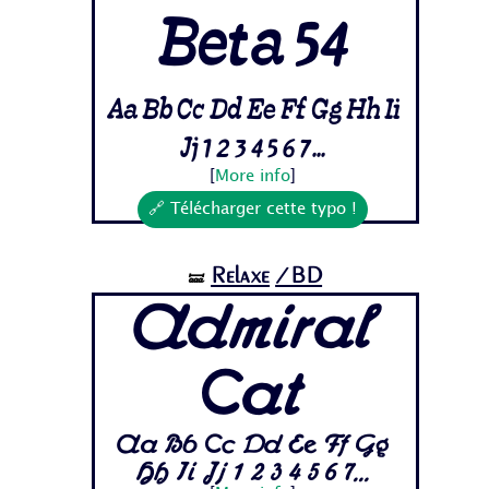
Beta 54
Aa Bb Cc Dd Ee Ff Gg Hh Ii
Jj 1 2 3 4 5 6 7...
[
More info
]
🔗 Télécharger cette typo !
Relaxe
/BD
🝛
Admiral
Cat
Aa Bb Cc Dd Ee Ff Gg
Hh Ii Jj 1 2 3 4 5 6 7...