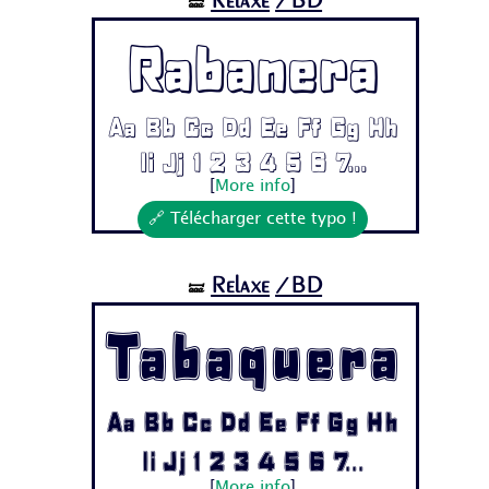
Relaxe
/BD
🝛
Rabanera
Aa Bb Cc Dd Ee Ff Gg Hh
Ii Jj 1 2 3 4 5 6 7...
[
More info
]
🔗 Télécharger cette typo !
Relaxe
/BD
🝛
Tabaquera
Aa Bb Cc Dd Ee Ff Gg Hh
Ii Jj 1 2 3 4 5 6 7...
[
More info
]