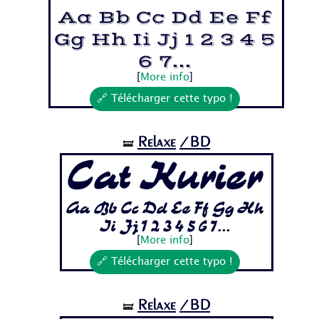
Aa Bb Cc Dd Ee Ff
Gg Hh Ii Jj 1 2 3 4 5
6 7...
[
More info
]
🔗 Télécharger cette typo !
Relaxe
/BD
🝛
Cat Kurier
Aa Bb Cc Dd Ee Ff Gg Hh
Ii Jj 1 2 3 4 5 6 7...
[
More info
]
🔗 Télécharger cette typo !
Relaxe
/BD
🝛