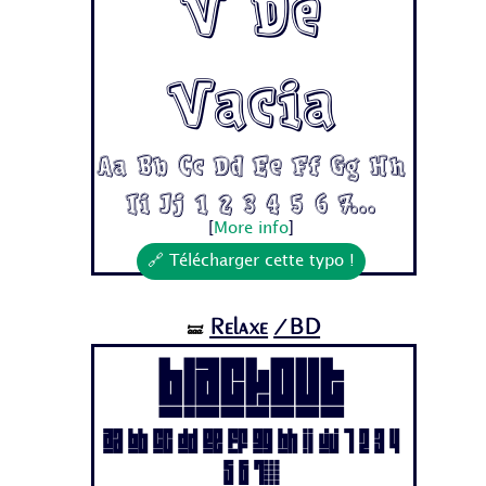
V De
Vacia
Aa Bb Cc Dd Ee Ff Gg Hh
Ii Jj 1 2 3 4 5 6 7...
[
More info
]
🔗 Télécharger cette typo !
Relaxe
/BD
🝛
BLACKOUT
Aa Bb Cc Dd Ee Ff Gg Hh Ii Jj 1 2 3 4
5 6 7...