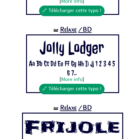
[
More info
]
🔗 Télécharger cette typo !
Relaxe
/BD
🝛
Jolly Lodger
Aa Bb Cc Dd Ee Ff Gg Hh Ii Jj 1 2 3 4 5
6 7...
[
More info
]
🔗 Télécharger cette typo !
Relaxe
/BD
🝛
Frijole