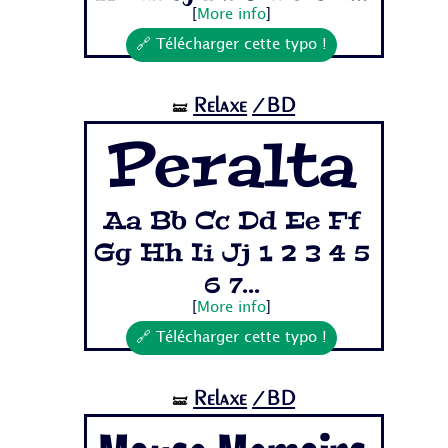
[
More info
]
🔗 Télécharger cette typo !
Relaxe
/BD
🝛
Peralta
Aa Bb Cc Dd Ee Ff
Gg Hh Ii Jj 1 2 3 4 5
6 7...
[
More info
]
🔗 Télécharger cette typo !
Relaxe
/BD
🝛