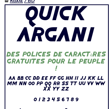
Relaxe
/BD
🝛
Quick
Argani
Des polices de caractères
gratuites pour le peuple
!
Aa Bb Cc Dd Ee Ff Gg Hh Ii Jj Kk Ll
Mm Nn Oo Pp Qq Rr Ss Tt Uu Vv Ww
Xx Yy Zz
0 1 2 3 4 5 6 7 8 9