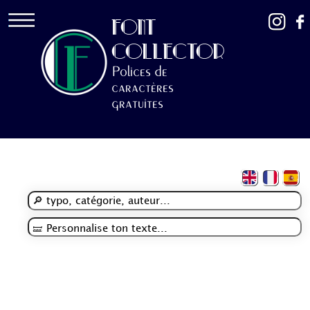
FONT
COLLECTOR
Polices de
caractères
gratuites