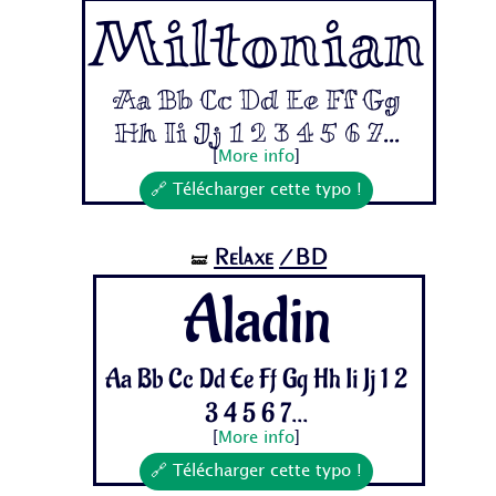
Miltonian
Aa Bb Cc Dd Ee Ff Gg
Hh Ii Jj 1 2 3 4 5 6 7...
[
More info
]
🔗 Télécharger cette typo !
Relaxe
/BD
🝛
Aladin
Aa Bb Cc Dd Ee Ff Gg Hh Ii Jj 1 2
3 4 5 6 7...
[
More info
]
🔗 Télécharger cette typo !