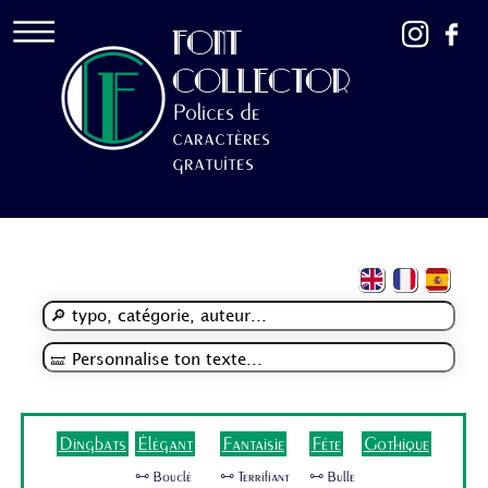
FONT
COLLECTOR
Polices de
caractères
gratuites
Dingbats
Élégant
Fantaisie
Fête
Gothique
🜺 Bouclé
🜺 Terrifiant
🜺 Bulle