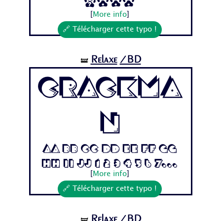
7...
[
More info
]
🔗 Télécharger cette typo !
Relaxe
/BD
🝛
Crackma
n
Aa Bb Cc Dd Ee Ff Gg
Hh Ii Jj 1 2 3 4 5 6 7...
[
More info
]
🔗 Télécharger cette typo !
Relaxe
/BD
🝛