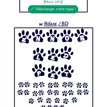
[
More info
]
🔗 Télécharger cette typo !
Relaxe
/BD
🝛
Ennob
led
Pet
Aa Bb Cc Dd Ee
Ff Gg Hh Ii Jj
1 2 3 4 5 6