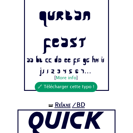
Qurban
Feast
Aa Bb Cc Dd Ee Ff Gg Hh Ii
Jj 1 2 3 4 5 6 7...
[
More info
]
🔗 Télécharger cette typo !
Relaxe
/BD
🝛
Quick