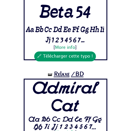
Beta 54
Aa Bb Cc Dd Ee Ff Gg Hh Ii
Jj 1 2 3 4 5 6 7...
[
More info
]
🔗 Télécharger cette typo !
Relaxe
/BD
🝛
Admiral
Cat
Aa Bb Cc Dd Ee Ff Gg
Hh Ii Jj 1 2 3 4 5 6 7...