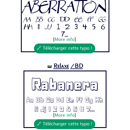
Aberration
Aa Bb Cc Dd Ee Ff Gg
Hh Ii Jj 1 2 3 4 5 6
7...
[
More info
]
🔗 Télécharger cette typo !
Relaxe
/BD
🝛
Rabanera
Aa Bb Cc Dd Ee Ff Gg Hh
Ii Jj 1 2 3 4 5 6 7...
[
More info
]
🔗 Télécharger cette typo !