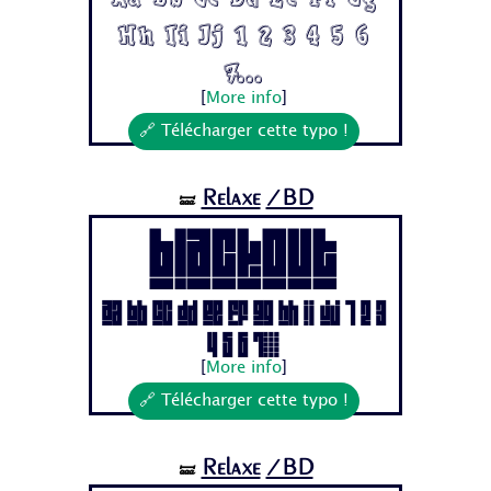
Hh Ii Jj 1 2 3 4 5 6
7...
[
More info
]
🔗 Télécharger cette typo !
Relaxe
/BD
🝛
BLACKOUT
Aa Bb Cc Dd Ee Ff Gg Hh Ii Jj 1 2 3
4 5 6 7...
[
More info
]
🔗 Télécharger cette typo !
Relaxe
/BD
🝛