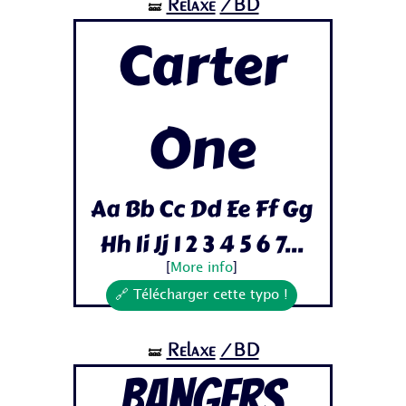
Relaxe
/BD
🝛
Carter
One
Aa Bb Cc Dd Ee Ff Gg
Hh Ii Jj 1 2 3 4 5 6 7...
[
More info
]
🔗 Télécharger cette typo !
Relaxe
/BD
🝛
Bangers