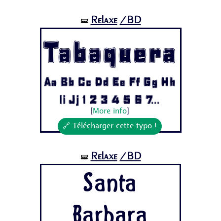
Relaxe
/BD
🝛
Tabaquera
Aa Bb Cc Dd Ee Ff Gg Hh
Ii Jj 1 2 3 4 5 6 7...
[
More info
]
🔗 Télécharger cette typo !
Relaxe
/BD
🝛
Santa
Barbara