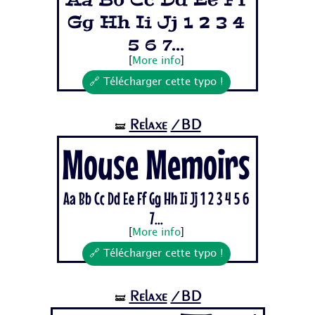
Aa Bb Cc Dd Ee Ff
Gg Hh Ii Jj 1 2 3 4
5 6 7...
[
More info
]
🔗 Télécharger cette typo !
Relaxe
/BD
🝛
Mouse Memoirs
Aa Bb Cc Dd Ee Ff Gg Hh Ii Jj 1 2 3 4 5 6
7...
[
More info
]
🔗 Télécharger cette typo !
Relaxe
/BD
🝛