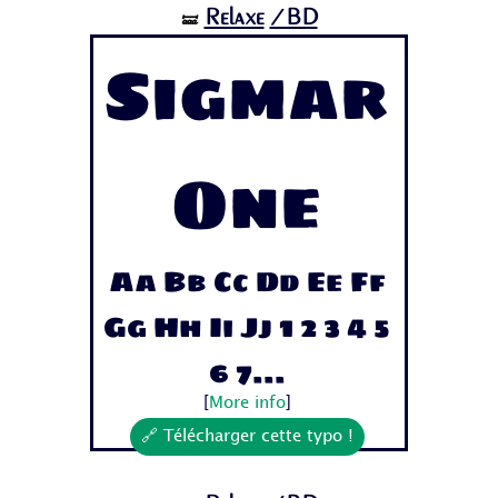
Relaxe
/BD
🝛
Sigmar
One
Aa Bb Cc Dd Ee Ff
Gg Hh Ii Jj 1 2 3 4 5
6 7...
[
More info
]
🔗 Télécharger cette typo !