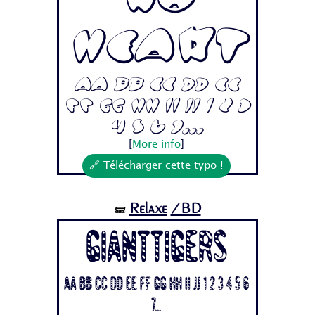
No
Heart
Aa Bb Cc Dd Ee
Ff Gg Hh Ii Jj 1 2 3
4 5 6 7...
[
More info
]
🔗 Télécharger cette typo !
Relaxe
/BD
🝛
Gianttigers
Aa Bb Cc Dd Ee Ff Gg Hh Ii Jj 1 2 3 4 5 6
7...