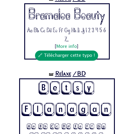
Bramalea Beauty
Aa Bb Cc Dd Ee Ff Gg Hh Ii Jj 1 2 3 4 5 6
7...
[
More info
]
🔗 Télécharger cette typo !
Relaxe
/BD
🝛
Betsy
Flanagan
Aa Bb Cc Dd Ee Ff Gg