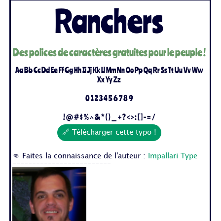
Ranchers
Des polices de caractères gratuites pour le peuple !
Aa Bb Cc Dd Ee Ff Gg Hh Ii Jj Kk Ll Mm Nn Oo Pp Qq Rr Ss Tt Uu Vv Ww
Xx Yy Zz
0 1 2 3 4 5 6 7 8 9
! @ # $ % ^ & * ( ) _ + ? < > : [ ] - = /
🔗 Télécharger cette typo !
👊 Faites la connaissance de l'auteur :
Impallari Type
-------------------------