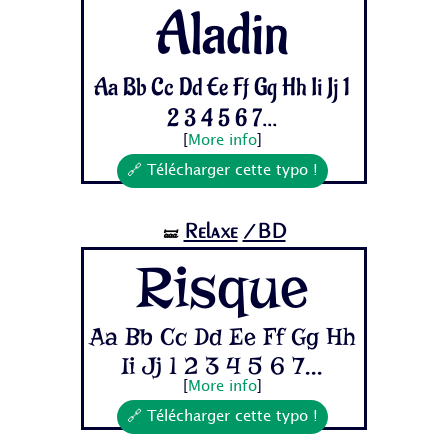
Aladin
Aa Bb Cc Dd Ee Ff Gg Hh Ii Jj 1
2 3 4 5 6 7...
[
More info
]
🔗 Télécharger cette typo !
Relaxe
/BD
🝛
Risque
Aa Bb Cc Dd Ee Ff Gg Hh
Ii Jj 1 2 3 4 5 6 7...
[
More info
]
🔗 Télécharger cette typo !