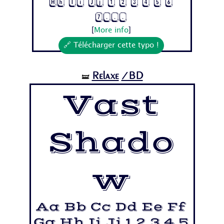
Hh Ii Jj 1 2 3 4 5 6
7...
[
More info
]
🔗 Télécharger cette typo !
Relaxe
/BD
🝛
Vast
Shado
w
Aa Bb Cc Dd Ee Ff
Gg Hh Ii Jj 1 2 3 4 5