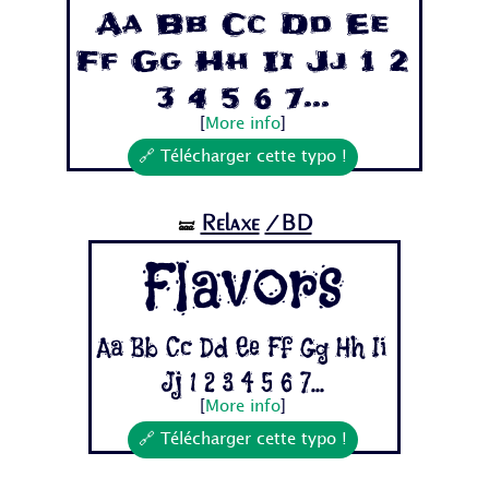
Aa Bb Cc Dd Ee
Ff Gg Hh Ii Jj 1 2
3 4 5 6 7...
[
More info
]
🔗 Télécharger cette typo !
Relaxe
/BD
🝛
Flavors
Aa Bb Cc Dd Ee Ff Gg Hh Ii
Jj 1 2 3 4 5 6 7...
[
More info
]
🔗 Télécharger cette typo !