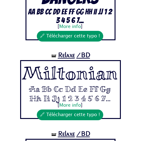
Aa Bb Cc Dd Ee Ff Gg Hh Ii Jj 1 2
3 4 5 6 7...
[
More info
]
🔗 Télécharger cette typo !
Relaxe
/BD
🝛
Miltonian
Aa Bb Cc Dd Ee Ff Gg
Hh Ii Jj 1 2 3 4 5 6 7...
[
More info
]
🔗 Télécharger cette typo !
Relaxe
/BD
🝛