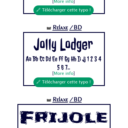
[
More info
]
🔗 Télécharger cette typo !
Relaxe
/BD
🝛
Jolly Lodger
Aa Bb Cc Dd Ee Ff Gg Hh Ii Jj 1 2 3 4
5 6 7...
[
More info
]
🔗 Télécharger cette typo !
Relaxe
/BD
🝛
Frijole