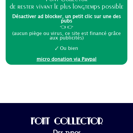
de rester vivant le plus longtemps possible
Désactiver ad blocker, un petit clic sur une des
pubs
👈 👉
(aucun piège ou virus, ce site est financé grâce
aux publicités)
🗸 Ou bien
micro donation via Paypal
FONT COLLECTOR
Des typos