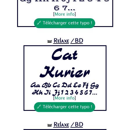
6 7...
[
More info
]
🔗 Télécharger cette typo !
Relaxe
/BD
🝛
Cat
Kurier
Aa Bb Cc Dd Ee Ff Gg
Hh Ii Jj 1 2 3 4 5 6 7...
[
More info
]
🔗 Télécharger cette typo !
Relaxe
/BD
🝛