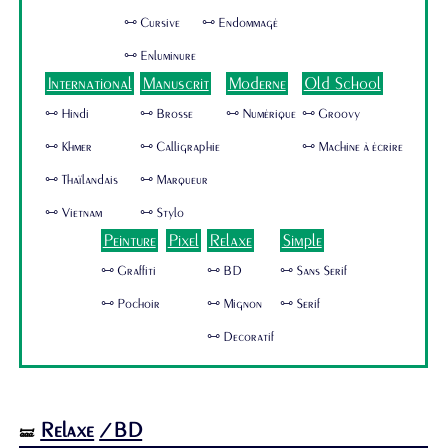
🜺 Cursive
🜺 Endommagé
🜺 Enluminure
International
Manuscrit
Moderne
Old School
🜺 Hindi
🜺 Brosse
🜺 Numérique
🜺 Groovy
🜺 Khmer
🜺 Calligraphie
🜺 Machine à écrire
🜺 Thaïlandais
🜺 Marqueur
🜺 Vietnam
🜺 Stylo
Peinture
Pixel
Relaxe
Simple
🜺 Graffiti
🜺 BD
🜺 Sans Serif
🜺 Pochoir
🜺 Mignon
🜺 Serif
🜺 Decoratif
Relaxe
/BD
🝛