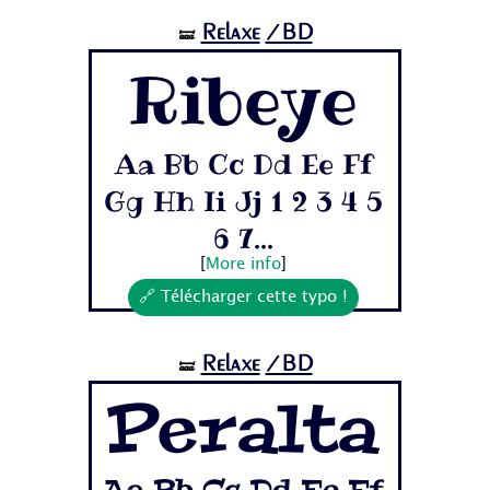
Relaxe
/BD
🝛
Ribeye
Aa Bb Cc Dd Ee Ff
Gg Hh Ii Jj 1 2 3 4 5
6 7...
[
More info
]
🔗 Télécharger cette typo !
Relaxe
/BD
🝛
Peralta