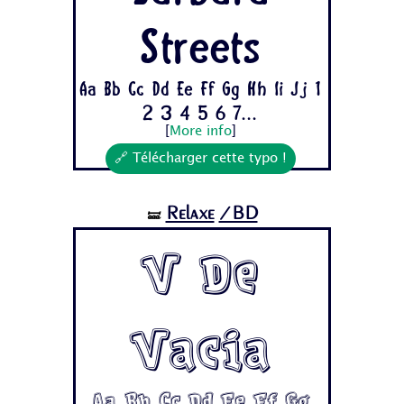
Streets
Aa Bb Cc Dd Ee Ff Gg Hh Ii Jj 1
2 3 4 5 6 7...
[
More info
]
🔗 Télécharger cette typo !
Relaxe
/BD
🝛
V De
Vacia
Aa Bb Cc Dd Ee Ff Gg