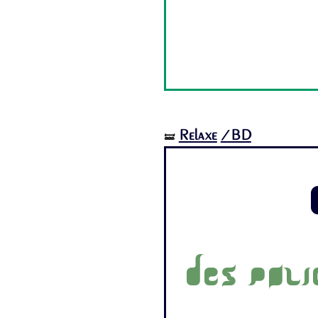
Relaxe
/BD
🝛
Des poli