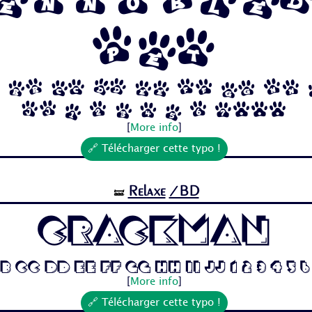
Ennoble
Pet
 Bb Cc Dd Ee Ff Gg Hh
Jj 1 2 3 4 5 6 7...
[
More info
]
🔗 Télécharger cette typo !
Relaxe
/BD
🝛
Crackman
b Cc Dd Ee Ff Gg Hh Ii Jj 1 2 3 4 5 6
[
More info
]
🔗 Télécharger cette typo !