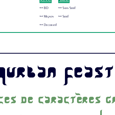
Relaxe
Simple
🜺 BD
🜺 Sans Serif
🜺 Mignon
🜺 Serif
🜺 Decoratif
Qurban Feas
ces de caractères g