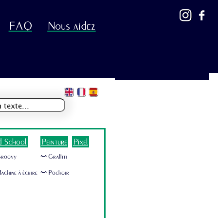
FAQ
Nous aidez
d School
Peinture
Pixel
Groovy
🜺 Graffiti
achine à écrire
🜺 Pochoir