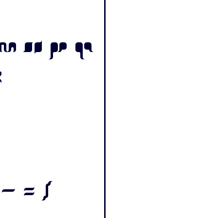
 Nn Oo Pp Qq
z
] - = /