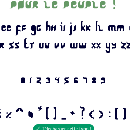
pour le peuple !
 Ee Ff Gg Hh Ii Jj Kk Ll Mm
Rr Ss Tt Uu Vv Ww Xx Yy Z
0 1 2 3 4 5 6 7 8 9
 % ^ & * ( ) _ + ? < > : [ 
🔗 Télécharger cette typo !