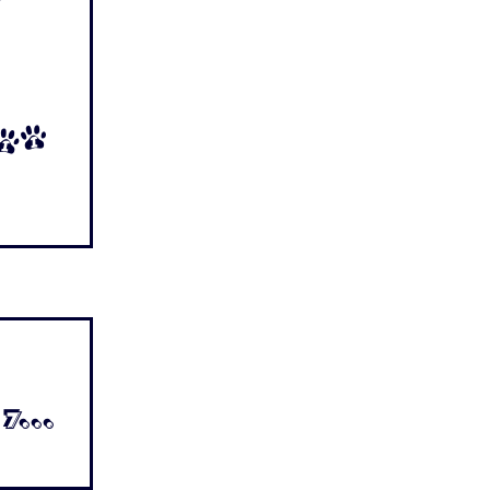
d
 Ii
 7...