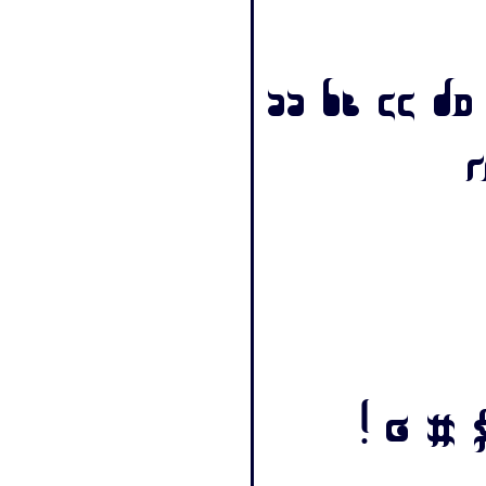
Aa Bb Cc Dd
! @ # $