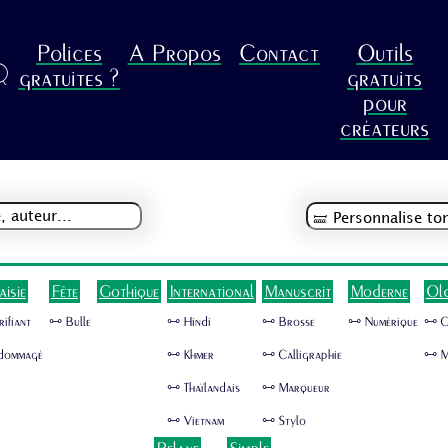
Polices
A Propos
Contact
Outils
R
gratuites ?
gratuits
pour
créateurs
aisie
Fête
Gothique
International
Manuscrit
Moderne
Ol
rifiant
🜺 Bulle
🜺 Hindi
🜺 Brosse
🜺 Numérique
🜺 
dommagé
🜺 Khmer
🜺 Calligraphie
🜺 M
🜺 Thaïlandais
🜺 Marqueur
🜺 Vietnam
🜺 Stylo