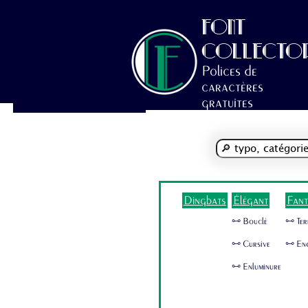
FONT
COLLECTO
Polices de
caractères
gratuites
Dingbats
Élégant
Fant
🜺 Bouclé
🜺 Ter
🜺 Cursive
🜺 En
🜺 Enluminure