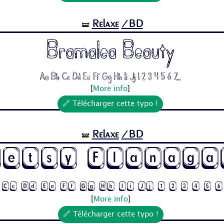
Relaxe
/BD
🝛
Bramalea Beauty
Aa Bb Cc Dd Ee Ff Gg Hh Ii Jj 1 2 3 4 5 6 7...
[
More info
]
🔗 Télécharger cette typo !
Relaxe
/BD
🝛
Betsy Flanaga
 Cc Dd Ee Ff Gg Hh Ii Jj 1 2 3 4 5 
[
More info
]
🔗 Télécharger cette typo !