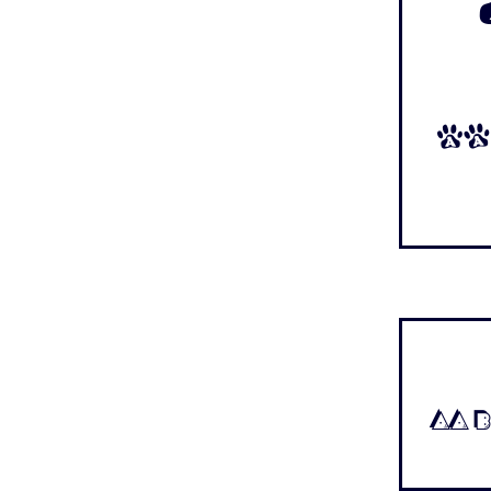
Aa
Aa B