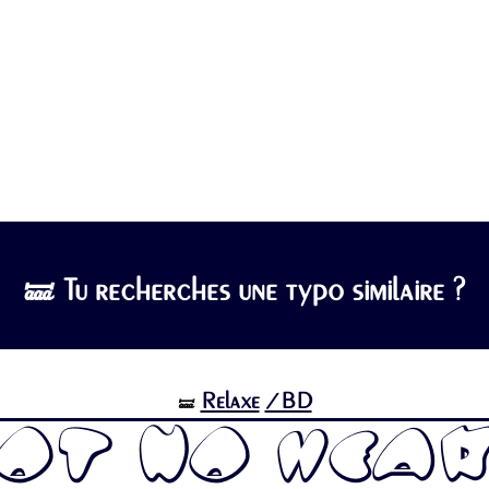
🝛 Tu recherches une typo similaire ?
Relaxe
/BD
🝛
ot No Hea