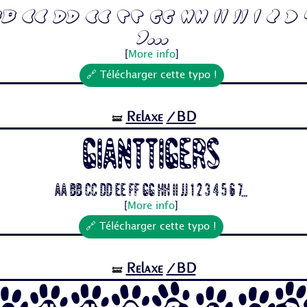
 Cc Dd Ee Ff Gg Hh Ii Jj 1 2 3 
7...
[
More info
]
🔗 Télécharger cette typo !
Relaxe
/BD
🝛
Gianttigers
Aa Bb Cc Dd Ee Ff Gg Hh Ii Jj 1 2 3 4 5 6 7...
[
More info
]
🔗 Télécharger cette typo !
Relaxe
/BD
🝛