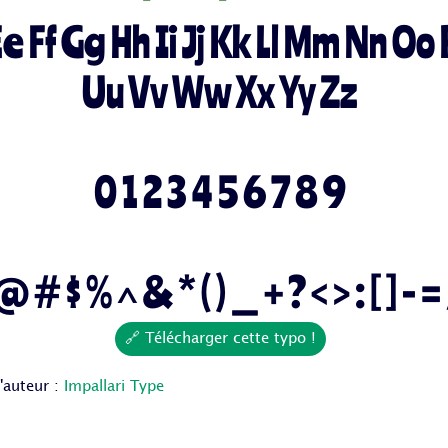
 Ff Gg Hh Ii Jj Kk Ll Mm Nn Oo 
Uu Vv Ww Xx Yy Zz
0 1 2 3 4 5 6 7 8 9
 @ # $ % ^ & * ( ) _ + ? < > : [ ] - =
🔗 Télécharger cette typo !
l'auteur :
Impallari Type