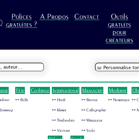
Polices
A Propos
Contact
Outils
R
gratuites ?
gratuits
pour
créateurs
aisie
Fête
Gothique
International
Manuscrit
Moderne
Ol
rifiant
🜺 Bulle
🜺 Hindi
🜺 Brosse
🜺 Numérique
🜺 
dommagé
🜺 Khmer
🜺 Calligraphie
🜺 M
🜺 Thaïlandais
🜺 Marqueur
🜺 Vietnam
🜺 Stylo