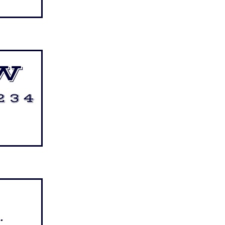
w
2 3 4
.