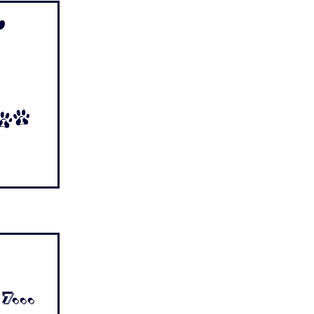
d
 Ii
 7...