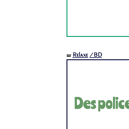
Relaxe
/BD
🝛
Des polic