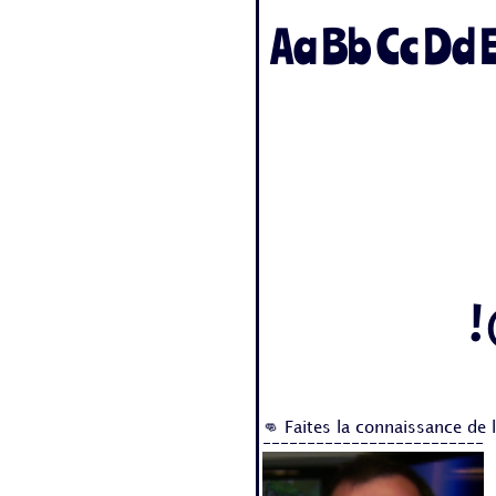
Aa Bb Cc Dd Ee
!
👊 Faites la connaissance de 
-------------------------