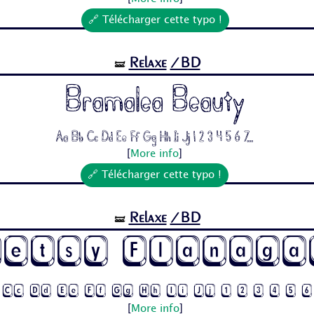
🔗 Télécharger cette typo !
Relaxe
/BD
🝛
Bramalea Beauty
Aa Bb Cc Dd Ee Ff Gg Hh Ii Jj 1 2 3 4 5 6 7...
[
More info
]
🔗 Télécharger cette typo !
Relaxe
/BD
🝛
Betsy Flanaga
 Cc Dd Ee Ff Gg Hh Ii Jj 1 2 3 4 5 
[
More info
]