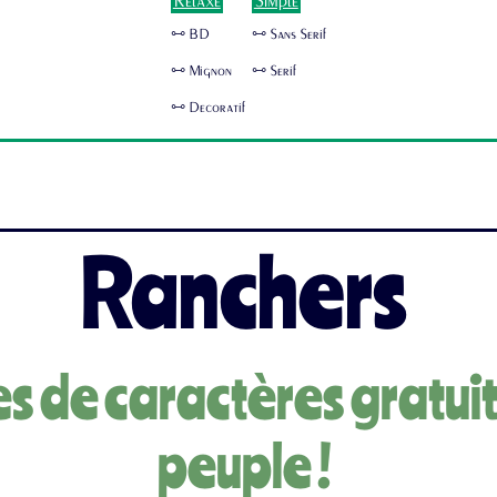
Relaxe
Simple
🜺 BD
🜺 Sans Serif
🜺 Mignon
🜺 Serif
🜺 Decoratif
Ranchers
es de caractères gratuit
peuple !