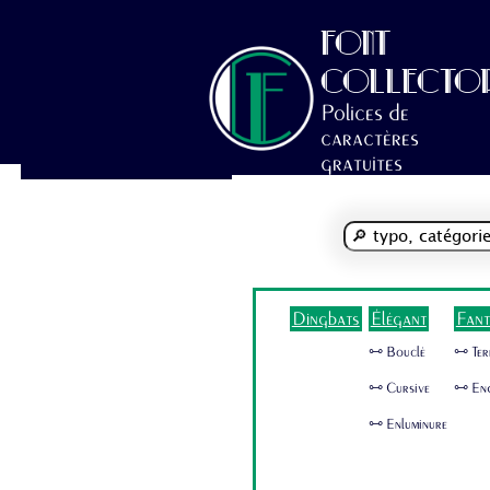
FONT
COLLECTO
Polices de
caractères
gratuites
Dingbats
Élégant
Fant
🜺 Bouclé
🜺 Ter
🜺 Cursive
🜺 En
🜺 Enluminure