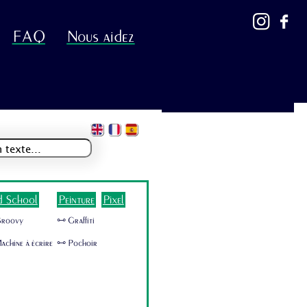
FAQ
Nous aidez
d School
Peinture
Pixel
Groovy
🜺 Graffiti
achine à écrire
🜺 Pochoir