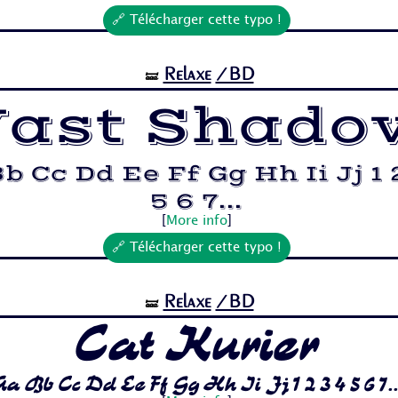
🔗 Télécharger cette typo !
Relaxe
/BD
🝛
ast Shado
b Cc Dd Ee Ff Gg Hh Ii Jj 1 
5 6 7...
[
More info
]
🔗 Télécharger cette typo !
Relaxe
/BD
🝛
Cat Kurier
a Bb Cc Dd Ee Ff Gg Hh Ii Jj 1 2 3 4 5 6 7..