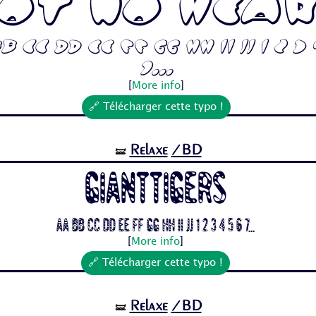
ot No Hea
 Cc Dd Ee Ff Gg Hh Ii Jj 1 2 3 
7...
[
More info
]
🔗 Télécharger cette typo !
Relaxe
/BD
🝛
Gianttigers
Aa Bb Cc Dd Ee Ff Gg Hh Ii Jj 1 2 3 4 5 6 7...
[
More info
]
🔗 Télécharger cette typo !
Relaxe
/BD
🝛