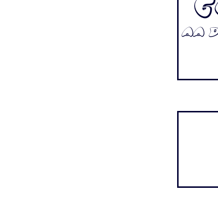
G
Aa Bb