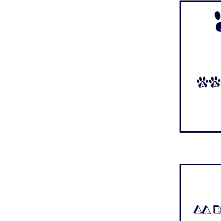
Aa
Aa B