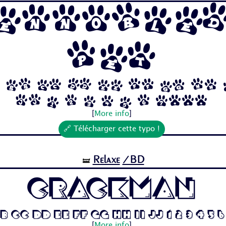
Ennoble
Pet
 Bb Cc Dd Ee Ff Gg Hh
Jj 1 2 3 4 5 6 7...
[
More info
]
🔗 Télécharger cette typo !
Relaxe
/BD
🝛
Crackman
b Cc Dd Ee Ff Gg Hh Ii Jj 1 2 3 4 5 6
[
More info
]