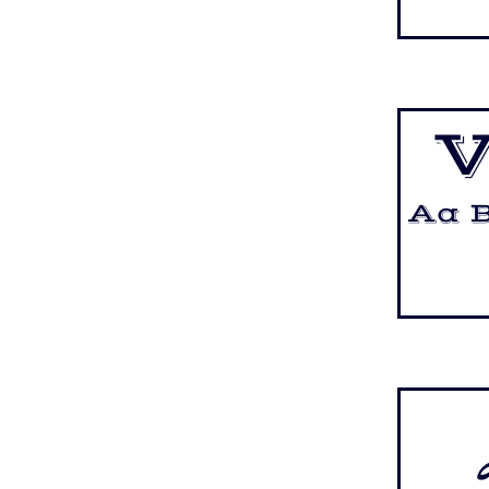
V
Aa B
A