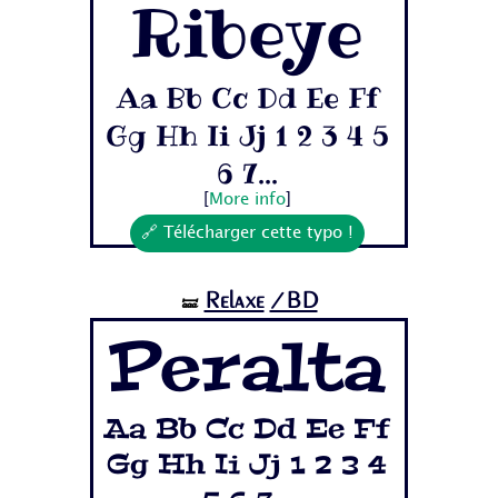
Ribeye
Aa Bb Cc Dd Ee Ff
Gg Hh Ii Jj 1 2 3 4 5
6 7...
[
More info
]
🔗 Télécharger cette typo !
Relaxe
/BD
🝛
Peralta
Aa Bb Cc Dd Ee Ff
Gg Hh Ii Jj 1 2 3 4