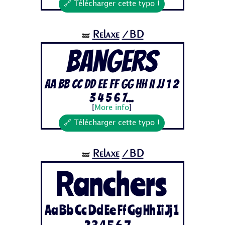
🔗 Télécharger cette typo !
Relaxe
/BD
🝛
Bangers
Aa Bb Cc Dd Ee Ff Gg Hh Ii Jj 1 2
3 4 5 6 7...
[
More info
]
🔗 Télécharger cette typo !
Relaxe
/BD
🝛
Ranchers
Aa Bb Cc Dd Ee Ff Gg Hh Ii Jj 1