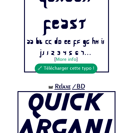
Feast
Aa Bb Cc Dd Ee Ff Gg Hh Ii
Jj 1 2 3 4 5 6 7...
[
More info
]
🔗 Télécharger cette typo !
Relaxe
/BD
🝛
Quick
Argani