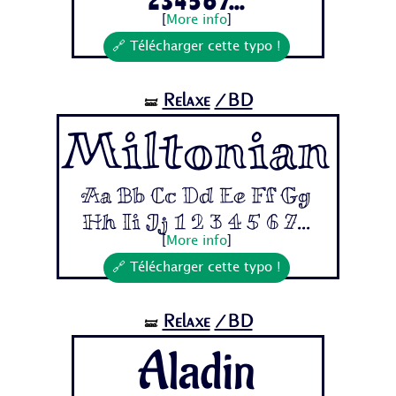
2 3 4 5 6 7...
[
More info
]
🔗 Télécharger cette typo !
Relaxe
/BD
🝛
Miltonian
Aa Bb Cc Dd Ee Ff Gg
Hh Ii Jj 1 2 3 4 5 6 7...
[
More info
]
🔗 Télécharger cette typo !
Relaxe
/BD
🝛
Aladin