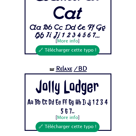
Cat
Aa Bb Cc Dd Ee Ff Gg
Hh Ii Jj 1 2 3 4 5 6 7...
[
More info
]
🔗 Télécharger cette typo !
Relaxe
/BD
🝛
Jolly Lodger
Aa Bb Cc Dd Ee Ff Gg Hh Ii Jj 1 2 3 4
5 6 7...
[
More info
]
🔗 Télécharger cette typo !