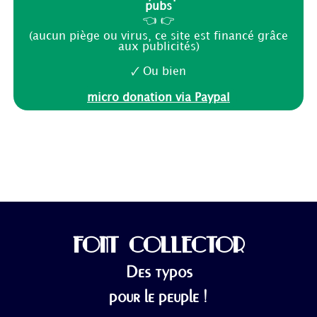
pubs
👈 👉
(aucun piège ou virus, ce site est financé grâce
aux publicités)
🗸 Ou bien
micro donation via Paypal
FONT COLLECTOR
Des typos
pour le peuple !