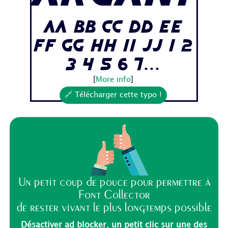
Aa Bb Cc Dd Ee
Ff Gg Hh Ii Jj 1 2
3 4 5 6 7...
[
More info
]
🔗 Télécharger cette typo !
Un petit coup de pouce pour permettre à
Font Collector
de rester vivant le plus longtemps possible
Désactiver ad blocker, un petit clic sur une des