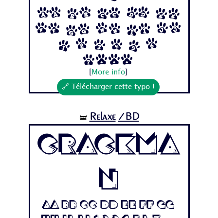
Aa Bb Cc Dd Ee
Ff Gg Hh Ii Jj
1 2 3 4 5 6
7...
[
More info
]
🔗 Télécharger cette typo !
Relaxe
/BD
🝛
Crackma
n
Aa Bb Cc Dd Ee Ff Gg