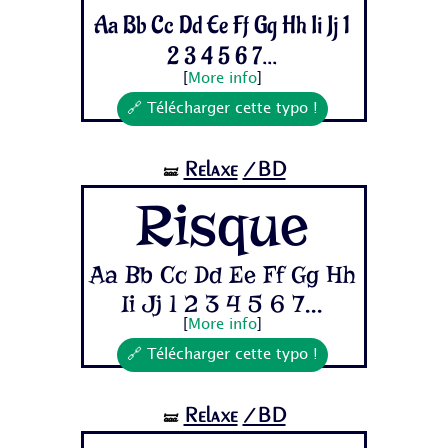
Aa Bb Cc Dd Ee Ff Gg Hh Ii Jj 1
2 3 4 5 6 7...
[
More info
]
🔗 Télécharger cette typo !
Relaxe
/BD
🝛
Risque
Aa Bb Cc Dd Ee Ff Gg Hh
Ii Jj 1 2 3 4 5 6 7...
[
More info
]
🔗 Télécharger cette typo !
Relaxe
/BD
🝛