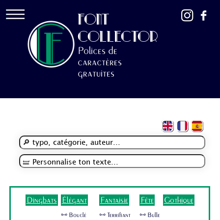
FONT
COLLECTOR
Polices de
caractères
gratuites
Dingbats
Élégant
Fantaisie
Fête
Gothique
🜺 Bouclé
🜺 Terrifiant
🜺 Bulle