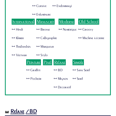
🜺 Cursive
🜺 Endommagé
🜺 Enluminure
International
Manuscrit
Moderne
Old School
🜺 Hindi
🜺 Brosse
🜺 Numérique
🜺 Groovy
🜺 Khmer
🜺 Calligraphie
🜺 Machine à écrire
🜺 Thaïlandais
🜺 Marqueur
🜺 Vietnam
🜺 Stylo
Peinture
Pixel
Relaxe
Simple
🜺 Graffiti
🜺 BD
🜺 Sans Serif
🜺 Pochoir
🜺 Mignon
🜺 Serif
🜺 Decoratif
Relaxe
/BD
🝛