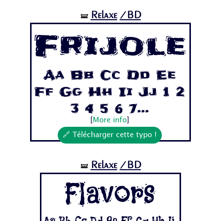
Relaxe
/BD
🝛
Frijole
Aa Bb Cc Dd Ee
Ff Gg Hh Ii Jj 1 2
3 4 5 6 7...
[
More info
]
🔗 Télécharger cette typo !
Relaxe
/BD
🝛
Flavors