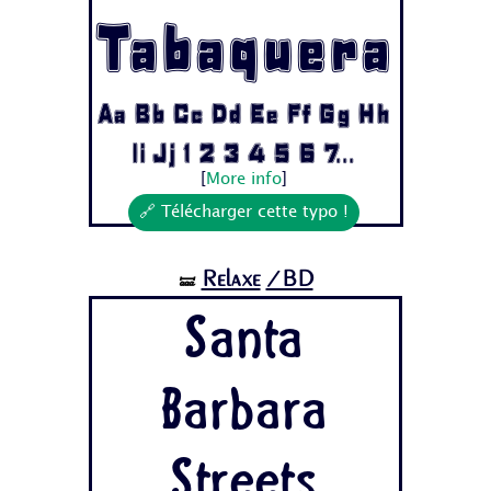
Tabaquera
Aa Bb Cc Dd Ee Ff Gg Hh
Ii Jj 1 2 3 4 5 6 7...
[
More info
]
🔗 Télécharger cette typo !
Relaxe
/BD
🝛
Santa
Barbara
Streets