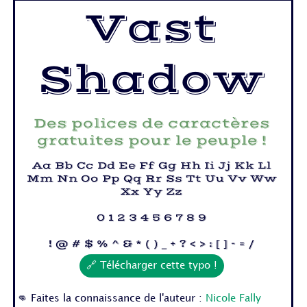
Vast
Shadow
Des polices de caractères
gratuites pour le peuple !
Aa Bb Cc Dd Ee Ff Gg Hh Ii Jj Kk Ll
Mm Nn Oo Pp Qq Rr Ss Tt Uu Vv Ww
Xx Yy Zz
0 1 2 3 4 5 6 7 8 9
! @ # $ % ^ & * ( ) _ + ? < > : [ ] - = /
🔗 Télécharger cette typo !
👊 Faites la connaissance de l'auteur :
Nicole Fally