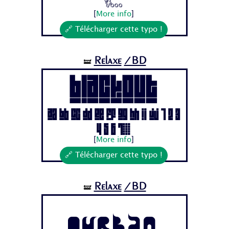
7...
[
More info
]
🔗 Télécharger cette typo !
Relaxe
/BD
🝛
BLACKOUT
Aa Bb Cc Dd Ee Ff Gg Hh Ii Jj 1 2 3
4 5 6 7...
[
More info
]
🔗 Télécharger cette typo !
Relaxe
/BD
🝛
Qurban