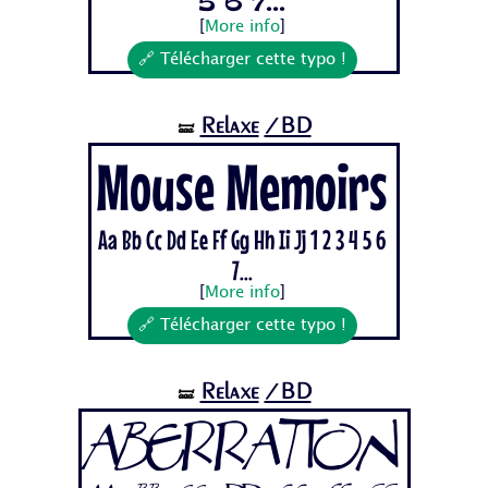
5 6 7...
[
More info
]
🔗 Télécharger cette typo !
Relaxe
/BD
🝛
Mouse Memoirs
Aa Bb Cc Dd Ee Ff Gg Hh Ii Jj 1 2 3 4 5 6
7...
[
More info
]
🔗 Télécharger cette typo !
Relaxe
/BD
🝛
Aberration