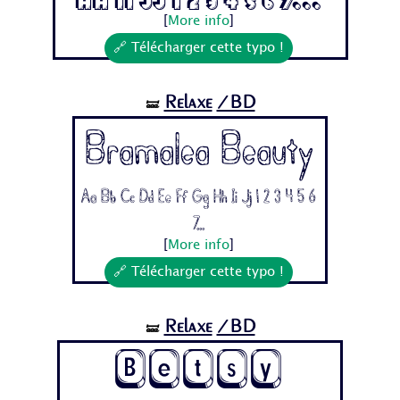
Hh Ii Jj 1 2 3 4 5 6 7...
[
More info
]
🔗 Télécharger cette typo !
Relaxe
/BD
🝛
Bramalea Beauty
Aa Bb Cc Dd Ee Ff Gg Hh Ii Jj 1 2 3 4 5 6
7...
[
More info
]
🔗 Télécharger cette typo !
Relaxe
/BD
🝛
Betsy