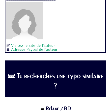
-------------------------
💒
Visitez le site de l'auteur
💲
Adresse Paypal de l'auteur
🝛 Tu recherches une typo similaire
?
Relaxe
/BD
🝛