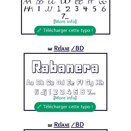
Aa Bb Cc Dd Ee Ff Gg
Hh Ii Jj 1 2 3 4 5 6
7...
[
More info
]
🔗 Télécharger cette typo !
Relaxe
/BD
🝛
Rabanera
Aa Bb Cc Dd Ee Ff Gg Hh
Ii Jj 1 2 3 4 5 6 7...
[
More info
]
🔗 Télécharger cette typo !
Relaxe
/BD
🝛