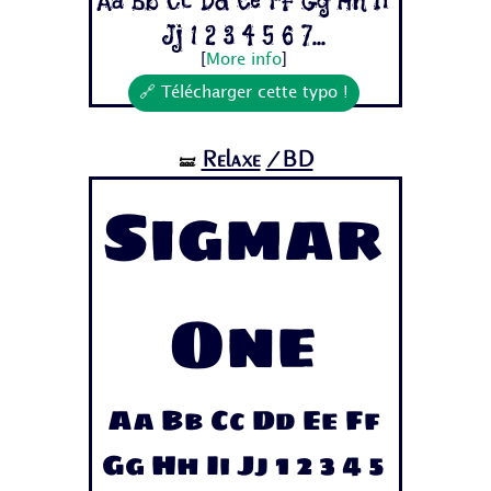
Aa Bb Cc Dd Ee Ff Gg Hh Ii
Jj 1 2 3 4 5 6 7...
[
More info
]
🔗 Télécharger cette typo !
Relaxe
/BD
🝛
Sigmar
One
Aa Bb Cc Dd Ee Ff
Gg Hh Ii Jj 1 2 3 4 5