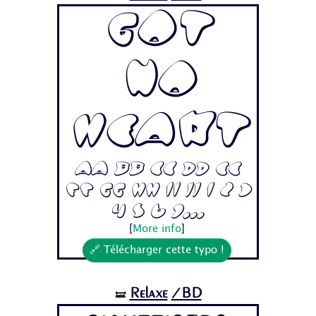
Got
No
Heart
Aa Bb Cc Dd Ee
Ff Gg Hh Ii Jj 1 2 3
4 5 6 7...
[
More info
]
🔗 Télécharger cette typo !
Relaxe
/BD
🝛