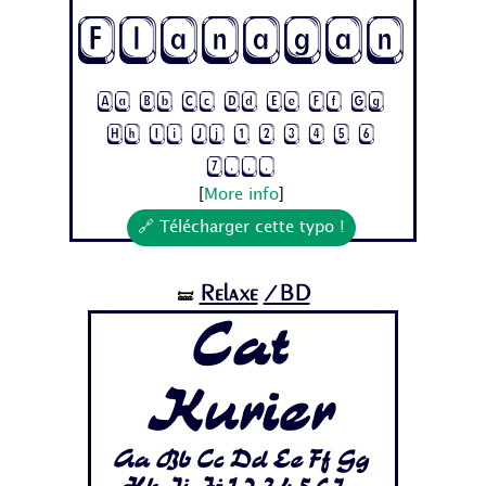
Flanagan
Aa Bb Cc Dd Ee Ff Gg
Hh Ii Jj 1 2 3 4 5 6
7...
[
More info
]
🔗 Télécharger cette typo !
Relaxe
/BD
🝛
Cat
Kurier
Aa Bb Cc Dd Ee Ff Gg