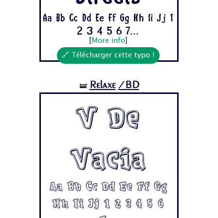
Aa Bb Cc Dd Ee Ff Gg Hh Ii Jj 1
2 3 4 5 6 7...
[
More info
]
🔗 Télécharger cette typo !
Relaxe
/BD
🝛
V De
Vacia
Aa Bb Cc Dd Ee Ff Gg
Hh Ii Jj 1 2 3 4 5 6