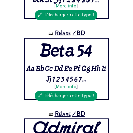
Hh Ii Jj 1 2 3 4 5 6 7...
[
More info
]
🔗 Télécharger cette typo !
Relaxe
/BD
🝛
Beta 54
Aa Bb Cc Dd Ee Ff Gg Hh Ii
Jj 1 2 3 4 5 6 7...
[
More info
]
🔗 Télécharger cette typo !
Relaxe
/BD
🝛
Admiral