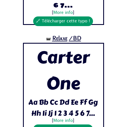
6 7...
[
More info
]
🔗 Télécharger cette typo !
Relaxe
/BD
🝛
Carter
One
Aa Bb Cc Dd Ee Ff Gg
Hh Ii Jj 1 2 3 4 5 6 7...
[
More info
]