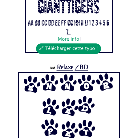
Gianttigers
Aa Bb Cc Dd Ee Ff Gg Hh Ii Jj 1 2 3 4 5 6
7...
[
More info
]
🔗 Télécharger cette typo !
Relaxe
/BD
🝛
Ennob
led
Pet