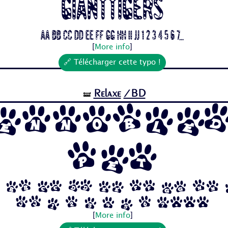
Gianttigers
Aa Bb Cc Dd Ee Ff Gg Hh Ii Jj 1 2 3 4 5 6 7...
[
More info
]
🔗 Télécharger cette typo !
Relaxe
/BD
🝛
Ennoble
Pet
 Bb Cc Dd Ee Ff Gg Hh
Jj 1 2 3 4 5 6 7...
[
More info
]