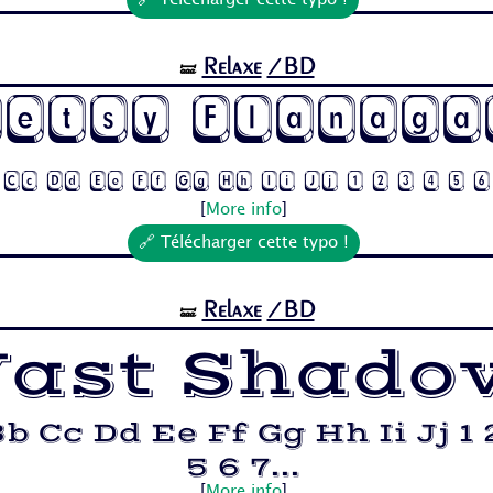
🔗 Télécharger cette typo !
Relaxe
/BD
🝛
Betsy Flanaga
 Cc Dd Ee Ff Gg Hh Ii Jj 1 2 3 4 5 
[
More info
]
🔗 Télécharger cette typo !
Relaxe
/BD
🝛
ast Shado
b Cc Dd Ee Ff Gg Hh Ii Jj 1 
5 6 7...
[
More info
]