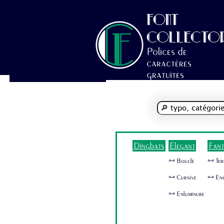
FONT
COLLECTO
Polices de
caractères
gratuites
Dingbats
Élégant
Fant
🜺 Bouclé
🜺 Ter
🜺 Cursive
🜺 En
🜺 Enluminure