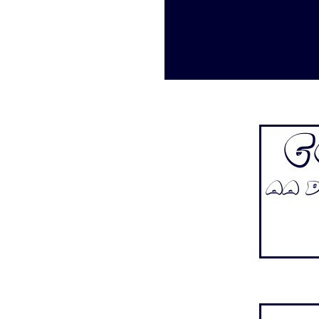
G
Aa Bb