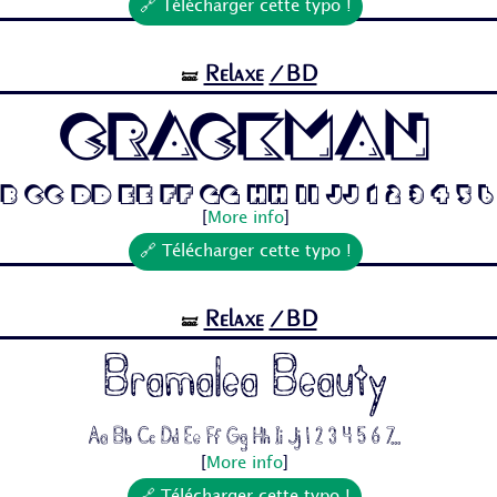
🔗 Télécharger cette typo !
Relaxe
/BD
🝛
Crackman
b Cc Dd Ee Ff Gg Hh Ii Jj 1 2 3 4 5 6
[
More info
]
🔗 Télécharger cette typo !
Relaxe
/BD
🝛
Bramalea Beauty
Aa Bb Cc Dd Ee Ff Gg Hh Ii Jj 1 2 3 4 5 6 7...
[
More info
]