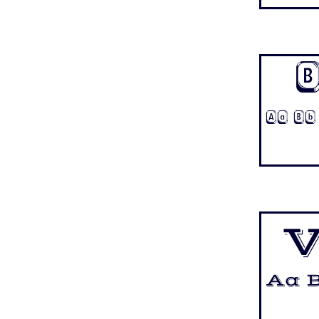
Aa Bb
V
Aa B