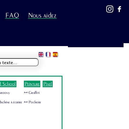
FAQ
Nous aidez
d School
Peinture
Pixel
Groovy
🜺 Graffiti
achine à écrire
🜺 Pochoir