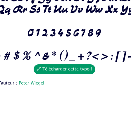
Qq Rr Ss Tt Uu Vv Ww Xx Y
0 1 2 3 4 5 6 7 8 9
 # $ % ^ & * ( ) _ + ? < > : [ ] - 
🔗 Télécharger cette typo !
l'auteur :
Peter Wiegel