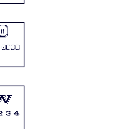
n
6 7...
w
2 3 4