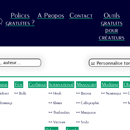
Polices
A Propos
Contact
Outils
R
gratuites ?
gratuits
pour
créateurs
aisie
Fête
Gothique
International
Manuscrit
Moderne
Ol
rifiant
🜺 Bulle
🜺 Hindi
🜺 Brosse
🜺 Numérique
🜺 
dommagé
🜺 Khmer
🜺 Calligraphie
🜺 M
🜺 Thaïlandais
🜺 Marqueur
🜺 Vietnam
🜺 Stylo