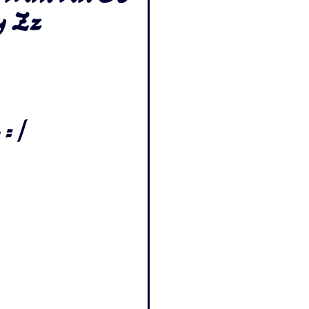
y Zz
= /