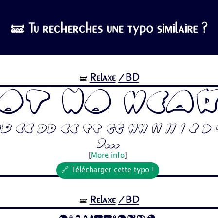
🝛 Tu recherches une typo similaire ?
Relaxe
/BD
🝛
ot No Hea
 Cc Dd Ee Ff Gg Hh Ii Jj 1 2 3 
7...
[
More info
]
🔗 Télécharger cette typo !
Relaxe
/BD
🝛