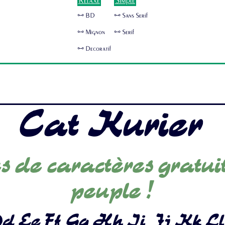
Relaxe
Simple
🜺 BD
🜺 Sans Serif
🜺 Mignon
🜺 Serif
🜺 Decoratif
Cat Kurier
s de caractères gratui
peuple !
d Ee Ff Gg Hh Ii Jj Kk L