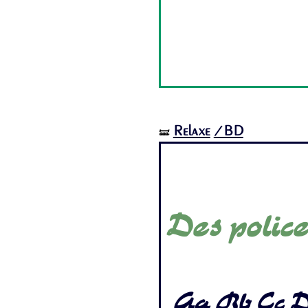
Relaxe
/BD
🝛
Des police
Aa Bb Cc D