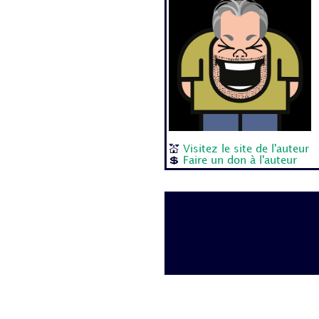
💒
Visitez le site de l'auteur
💲
Faire un don à l'auteur