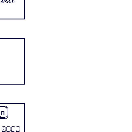
 7...
n
6 7...