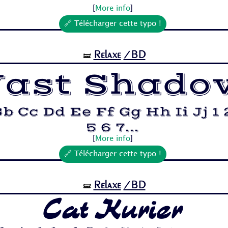
[
More info
]
🔗 Télécharger cette typo !
Relaxe
/BD
🝛
ast Shado
b Cc Dd Ee Ff Gg Hh Ii Jj 1 
5 6 7...
[
More info
]
🔗 Télécharger cette typo !
Relaxe
/BD
🝛
Cat Kurier