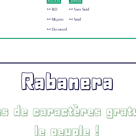
Relaxe
Simple
🜺 BD
🜺 Sans Serif
🜺 Mignon
🜺 Serif
🜺 Decoratif
Rabanera
es de caractères grat
le peuple !