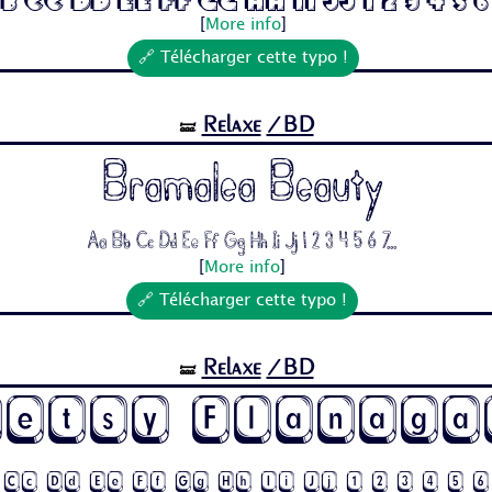
b Cc Dd Ee Ff Gg Hh Ii Jj 1 2 3 4 5 6
[
More info
]
🔗 Télécharger cette typo !
Relaxe
/BD
🝛
Bramalea Beauty
Aa Bb Cc Dd Ee Ff Gg Hh Ii Jj 1 2 3 4 5 6 7...
[
More info
]
🔗 Télécharger cette typo !
Relaxe
/BD
🝛
Betsy Flanaga
 Cc Dd Ee Ff Gg Hh Ii Jj 1 2 3 4 5 