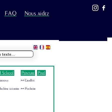
FAQ
Nous aidez
d School
Peinture
Pixel
Groovy
🜺 Graffiti
achine à écrire
🜺 Pochoir