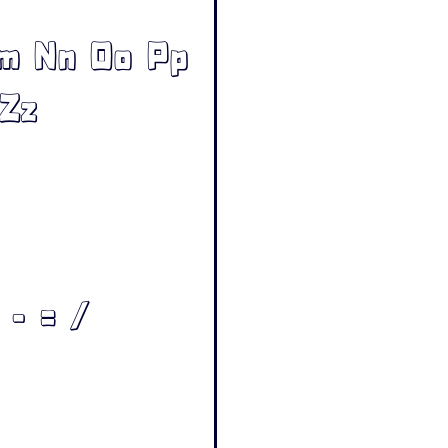
Mm Nn Oo Pp
 Zz
 - = /