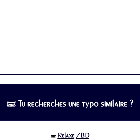
🝛 Tu recherches une typo similaire ?
Relaxe
/BD
🝛