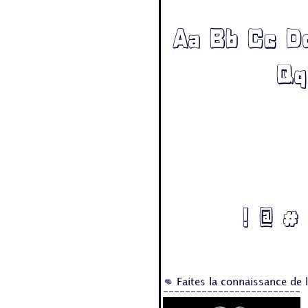
Aa Bb Cc Dd
Qq
! @ # 
👊 Faites la connaissance de 
-------------------------