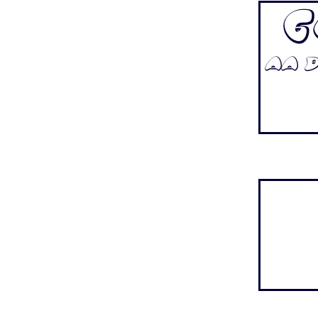
G
Aa Bb