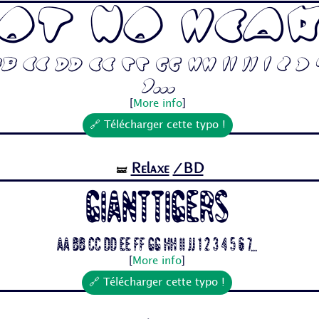
ot No Hea
 Cc Dd Ee Ff Gg Hh Ii Jj 1 2 3 
7...
[
More info
]
🔗 Télécharger cette typo !
Relaxe
/BD
🝛
Gianttigers
Aa Bb Cc Dd Ee Ff Gg Hh Ii Jj 1 2 3 4 5 6 7...
[
More info
]
🔗 Télécharger cette typo !