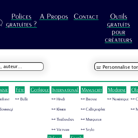
Polices
A Propos
Contact
Outils
R
gratuites ?
gratuits
pour
créateurs
aisie
Fête
Gothique
International
Manuscrit
Moderne
Ol
rifiant
🜺 Bulle
🜺 Hindi
🜺 Brosse
🜺 Numérique
🜺 
dommagé
🜺 Khmer
🜺 Calligraphie
🜺 M
🜺 Thaïlandais
🜺 Marqueur
🜺 Vietnam
🜺 Stylo