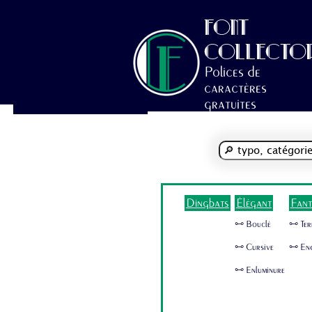
FONT
COLLECTO
Polices de
caractères
gratuites
Dingbats
Élégant
Fant
🜺 Bouclé
🜺 Ter
🜺 Cursive
🜺 En
🜺 Enluminure