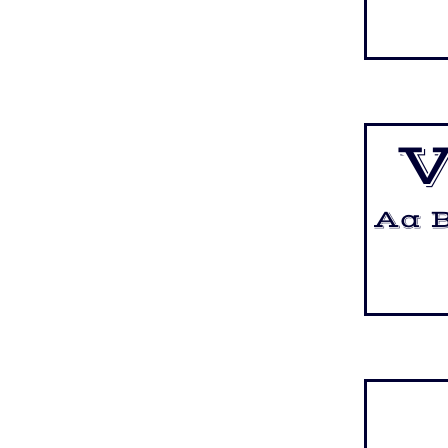
V
Aa B