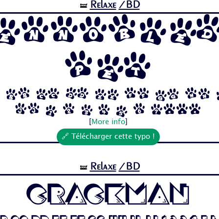
Relaxe
/BD
🝛
Ennoble
Pet
 Bb Cc Dd Ee Ff Gg Hh
Jj 1 2 3 4 5 6 7...
[
More info
]
🔗 Télécharger cette typo !
Relaxe
/BD
🝛
Crackman