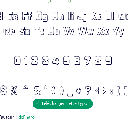
 Ee Ff Gg Hh Ii Jj Kk Ll 
 Rr Ss Tt Uu Vv Ww Xx Yy
0 1 2 3 4 5 6 7 8 9
$ % ^ & * ( ) _ + ? < > : [ ]
🔗 Télécharger cette typo !
l'auteur :
deFharo