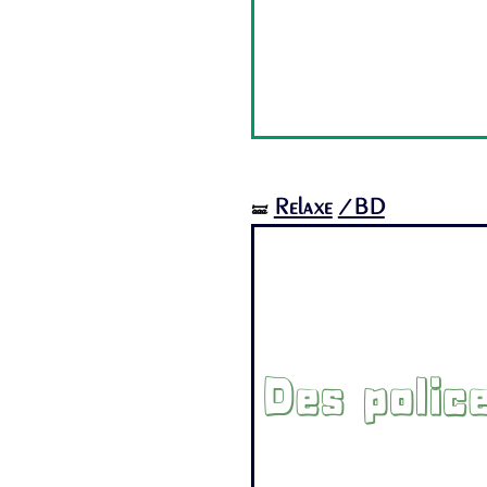
Relaxe
/BD
🝛
Des polic