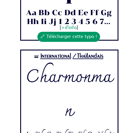
Aa Bb Cc Dd Ee Ff Gg
Hh Ii Jj 1 2 3 4 5 6 7...
[
+d'info
]
🔗 Télécharger cette typo !
International
/Thaïlandais
🝛
Charmonma
n