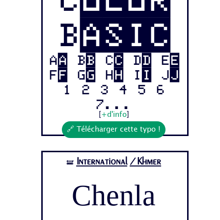
Basic
Aa Bb Cc Dd Ee
Ff Gg Hh Ii Jj
1 2 3 4 5 6
7...
[
+d'info
]
🔗 Télécharger cette typo !
International
/Khmer
🝛
Chenla