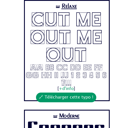
Relaxe
🝛
Cut Me
Out Me
Out
Aa Bb Cc Dd Ee Ff
Gg Hh Ii Jj 1 2 3 4 5 6
7...
[
+d'info
]
🔗 Télécharger cette typo !
Moderne
🝛