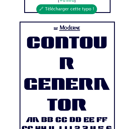
[
+d'info
]
🔗 Télécharger cette typo !
Moderne
🝛
Contou
r
Genera
tor
Aa Bb Cc Dd Ee Ff
Gg Hh Ii Jj 1 2 3 4 5 6