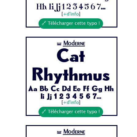
Hh Ii Jj 1 2 3 4 5 6 7...
[
+d'info
]
🔗 Télécharger cette typo !
Moderne
🝛
Cat
Rhythmus
Aa Bb Cc Dd Ee Ff Gg Hh
Ii Jj 1 2 3 4 5 6 7...
[
+d'info
]
🔗 Télécharger cette typo !
Moderne
🝛