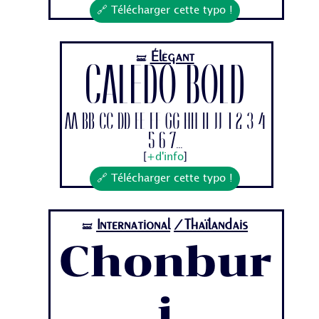
🔗 Télécharger cette typo !
Élégant
🝛
Caledo Bold
Aa Bb Cc Dd Ee Ff Gg Hh Ii Jj 1 2 3 4
5 6 7...
[
+d'info
]
🔗 Télécharger cette typo !
International
/Thaïlandais
🝛
Chonbur
i