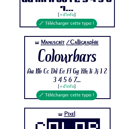
7...
[
+d'info
]
🔗 Télécharger cette typo !
Manuscrit
/Calligraphie
🝛
Colourbars
Aa Bb Cc Dd Ee Ff Gg Hh Ii Jj 1 2
3 4 5 6 7...
[
+d'info
]
🔗 Télécharger cette typo !
Pixel
🝛
Color