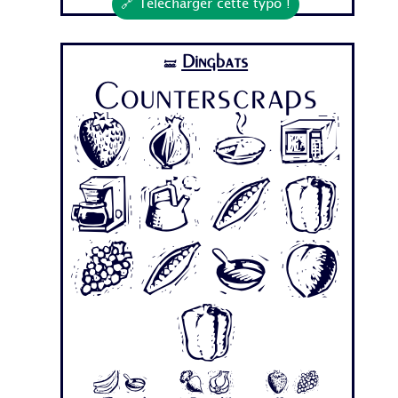
🔗 Télécharger cette typo !
Dingbats
🝛
Counterscraps
Coun
ters
crap
s
Aa Bb Cc