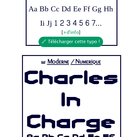
Aa Bb Cc Dd Ee Ff Gg Hh
Ii Jj 1 2 3 4 5 6 7...
[
+d'info
]
🔗 Télécharger cette typo !
Moderne
/Numérique
🝛
Charles
In
Charge