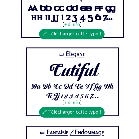
Aa Bb Cc Dd Ee Ff Gg
Hh Ii Jj 1 2 3 4 5 6 7...
[
+d'info
]
🔗 Télécharger cette typo !
Élégant
🝛
Cutiful
Aa Bb Cc Dd Ee Ff Gg Hh
Ii Jj 1 2 3 4 5 6 7...
[
+d'info
]
🔗 Télécharger cette typo !
Fantaisie
/Endommagé
🝛