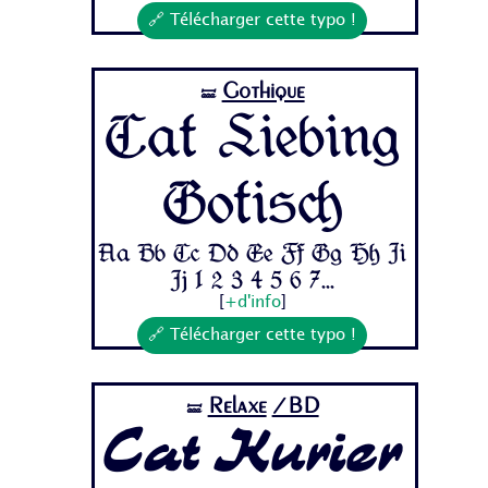
🔗 Télécharger cette typo !
Gothique
🝛
Cat Liebing
Gotisch
Aa Bb Cc Dd Ee Ff Gg Hh Ii
Jj 1 2 3 4 5 6 7...
[
+d'info
]
🔗 Télécharger cette typo !
Relaxe
/BD
🝛
Cat Kurier