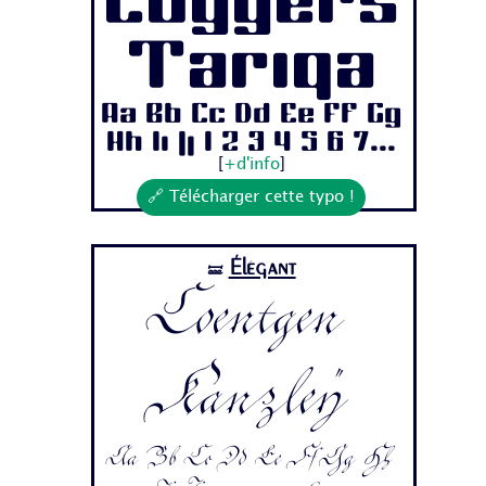
Coggers
Tariqa
Aa Bb Cc Dd Ee Ff Gg
Hh Ii Jj 1 2 3 4 5 6 7...
[
+d'info
]
🔗 Télécharger cette typo !
Élégant
🝛
Coentgen
Kanzley
Aa Bb Cc Dd Ee Ff Gg Hh