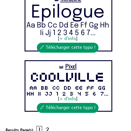
🝛
Epilogue
Aa Bb Cc Dd Ee Ff Gg Hh
Ii Jj 1 2 3 4 5 6 7...
[
+ d'info
]
🔗 Télécharger cette typo !
Pixel
🝛
Coolville
Aa Bb Cc Dd Ee Ff Gg
Hh Ii Jj 1 2 3 4 5 6 7...
[
+ d'info
]
🔗 Télécharger cette typo !
1
2
Results Page(s) .
.