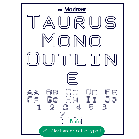
Moderne
🝛
Taurus
Mono
Outlin
e
Aa Bb Cc Dd Ee
Ff Gg Hh Ii Jj
1 2 3 4 5 6
7...
[
+ d'info
]
🔗 Télécharger cette typo !