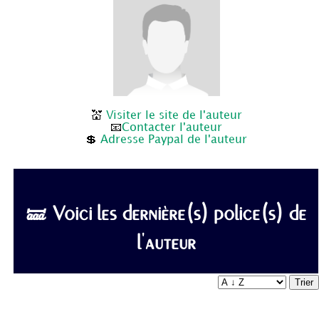
💒
Visiter le site de l'auteur
📧
Contacter l'auteur
💲
Adresse Paypal de l'auteur
🝛 Voici les dernière(s) police(s) de
l'auteur
Trier