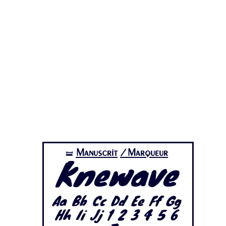
Manuscrit
/Marqueur
🝛
Knewave
Aa Bb Cc Dd Ee Ff Gg
Hh Ii Jj 1 2 3 4 5 6