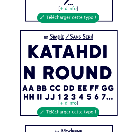
7...
[
+ d'info
]
🔗 Télécharger cette typo !
Simple
/Sans Serif
🝛
Katahdi
n Round
Aa Bb Cc Dd Ee Ff Gg
Hh Ii Jj 1 2 3 4 5 6 7...
[
+ d'info
]
🔗 Télécharger cette typo !
Moderne