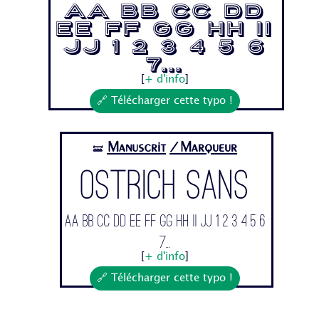
Aa Bb Cc Dd
Ee Ff Gg Hh Ii
Jj 1 2 3 4 5 6
7...
[
+ d'info
]
🔗 Télécharger cette typo !
Manuscrit
/Marqueur
🝛
Ostrich Sans
Aa Bb Cc Dd Ee Ff Gg Hh Ii Jj 1 2 3 4 5 6
7...
[
+ d'info
]
🔗 Télécharger cette typo !