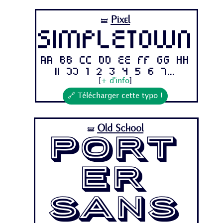
Pixel
🝛
Simpletown
Aa Bb Cc Dd Ee Ff Gg Hh
Ii Jj 1 2 3 4 5 6 7...
[
+ d'info
]
🔗 Télécharger cette typo !
Old School
🝛
Port
er
Sans