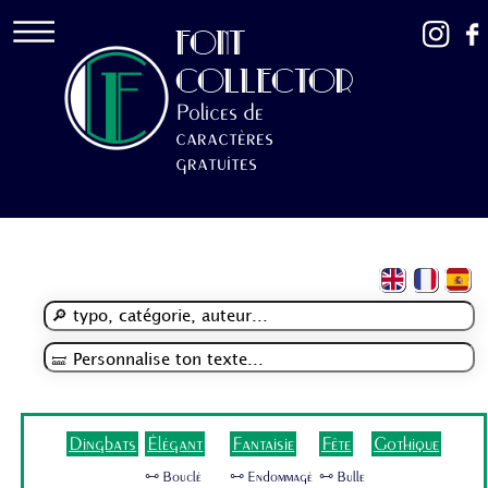
FONT
COLLECTOR
Polices de
caractères
gratuites
Dingbats
Élégant
Fantaisie
Fête
Gothique
🜺 Bouclé
🜺 Endommagé
🜺 Bulle