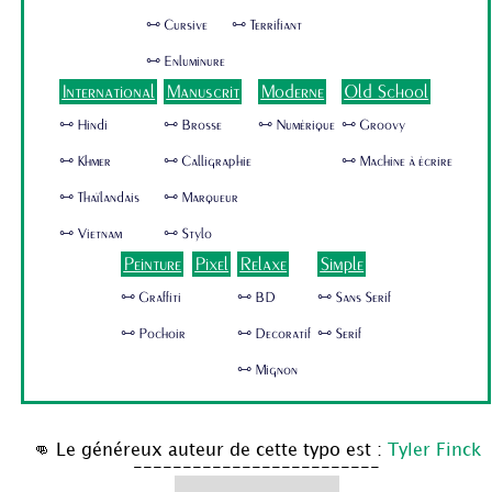
🜺 Cursive
🜺 Terrifiant
🜺 Enluminure
International
Manuscrit
Moderne
Old School
🜺 Hindi
🜺 Brosse
🜺 Numérique
🜺 Groovy
🜺 Khmer
🜺 Calligraphie
🜺 Machine à écrire
🜺 Thaïlandais
🜺 Marqueur
🜺 Vietnam
🜺 Stylo
Peinture
Pixel
Relaxe
Simple
🜺 Graffiti
🜺 BD
🜺 Sans Serif
🜺 Pochoir
🜺 Decoratif
🜺 Serif
🜺 Mignon
👊 Le généreux auteur de cette typo est :
Tyler Finck
-------------------------