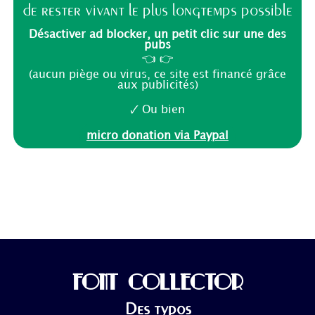
de rester vivant le plus longtemps possible
Désactiver ad blocker, un petit clic sur une des
pubs
👈 👉
(aucun piège ou virus, ce site est financé grâce
aux publicités)
🗸 Ou bien
micro donation via Paypal
FONT COLLECTOR
Des typos