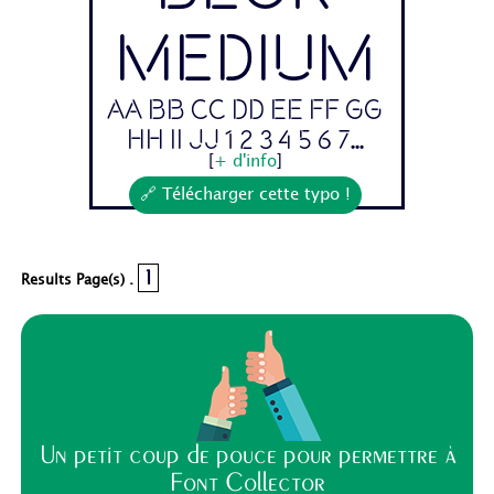
Medium
Aa Bb Cc Dd Ee Ff Gg
Hh Ii Jj 1 2 3 4 5 6 7...
[
+ d'info
]
🔗 Télécharger cette typo !
1
Results Page(s) .
Un petit coup de pouce pour permettre à
Font Collector