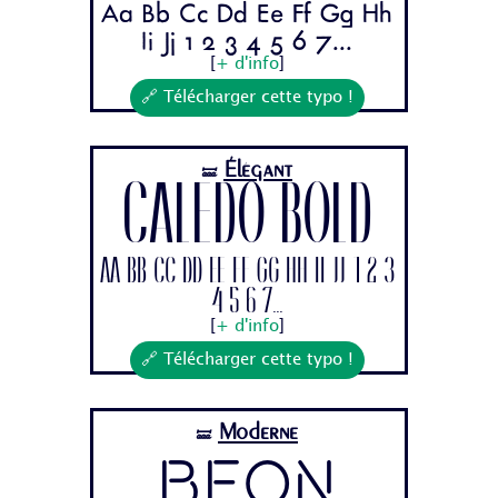
Aa Bb Cc Dd Ee Ff Gg Hh
Ii Jj 1 2 3 4 5 6 7...
[
+ d'info
]
🔗 Télécharger cette typo !
Élégant
🝛
Caledo Bold
Aa Bb Cc Dd Ee Ff Gg Hh Ii Jj 1 2 3
4 5 6 7...
[
+ d'info
]
🔗 Télécharger cette typo !
Moderne
🝛
Beon