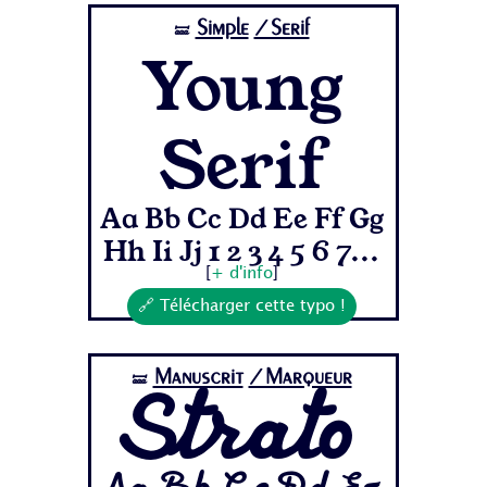
Simple
/Serif
🝛
Young
Serif
Aa Bb Cc Dd Ee Ff Gg
Hh Ii Jj 1 2 3 4 5 6 7...
[
+ d'info
]
🔗 Télécharger cette typo !
Manuscrit
/Marqueur
🝛
Strato