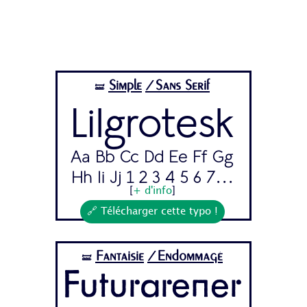
Simple
/Sans Serif
🝛
Lilgrotesk
Aa Bb Cc Dd Ee Ff Gg
Hh Ii Jj 1 2 3 4 5 6 7...
[
+ d'info
]
🔗 Télécharger cette typo !
Fantaisie
/Endommagé
🝛
Futurarener