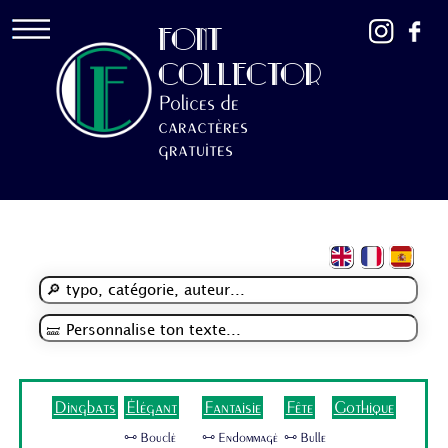
FONT
COLLECTOR
Polices de
caractères
gratuites
Dingbats
Élégant
Fantaisie
Fête
Gothique
🜺 Bouclé
🜺 Endommagé
🜺 Bulle