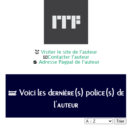
💒
Visiter le site de l'auteur
📧
Contacter l'auteur
💲
Adresse Paypal de l'auteur
🝛 Voici les dernière(s) police(s) de
l'auteur
Trier