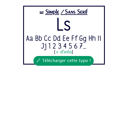
Simple
/Sans Serif
🝛
Ls
Aa Bb Cc Dd Ee Ff Gg Hh Ii
Jj 1 2 3 4 5 6 7...
[
+ d'info
]
🔗 Télécharger cette typo !