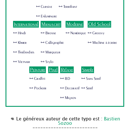
🜺 Cursive
🜺 Terrifiant
🜺 Enluminure
International
Manuscrit
Moderne
Old School
🜺 Hindi
🜺 Brosse
🜺 Numérique
🜺 Groovy
🜺 Khmer
🜺 Calligraphie
🜺 Machine à écrire
🜺 Thaïlandais
🜺 Marqueur
🜺 Vietnam
🜺 Stylo
Peinture
Pixel
Relaxe
Simple
🜺 Graffiti
🜺 BD
🜺 Sans Serif
🜺 Pochoir
🜺 Decoratif
🜺 Serif
🜺 Mignon
👊 Le généreux auteur de cette typo est :
Bastien
Sozoo
-------------------------