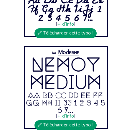
Aa Bb Cc Dd Ee
Ff Gg Hh Ii Jj 1
2 3 4 5 6 7...
[
+ d'info
]
🔗 Télécharger cette typo !
Moderne
🝛
Nemoy
Medium
Aa Bb Cc Dd Ee Ff
Gg Hh Ii Jj 1 2 3 4 5
6 7...
[
+ d'info
]
🔗 Télécharger cette typo !