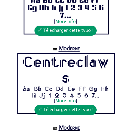
Aa Bb Cc Dd Ee Ff
Gg Hh Ii Jj 1 2 3 4 5 6
7...
[
More info
]
🔗 Télécharger cette typo !
Moderne
🝛
Centreclaw
s
Aa Bb Cc Dd Ee Ff Gg Hh
Ii Jj 1 2 3 4 5 6 7...
[
More info
]
🔗 Télécharger cette typo !
Moderne
🝛