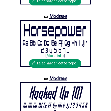
🔗 Télécharger cette typo !
Moderne
🝛
Horsepower
Aa Bb Cc Dd Ee Ff Gg Hh Ii Jj 1
2 3 4 5 6 7...
[
More info
]
🔗 Télécharger cette typo !
Moderne
🝛
Hooked Up 101
Aa Bb Cc Dd Ee Ff Gg Hh Ii Jj 1 2 3 4 5 6