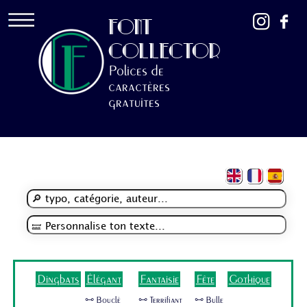
FONT
COLLECTOR
Polices de
caractères
gratuites
Dingbats
Élégant
Fantaisie
Fête
Gothique
🜺 Bouclé
🜺 Terrifiant
🜺 Bulle