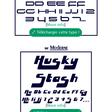
Dd Ee Ff
Gg Hh Ii Jj 1 2
3 4 5 6 7...
[
More info
]
🔗 Télécharger cette typo !
Moderne
🝛
Husky
Stash
Aa Bb Cc Dd Ee Ff Gg
Hh Ii Jj 1 2 3 4 5 6 7...
[
More info
]