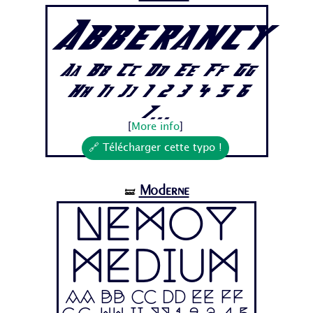
Abberancy
Aa Bb Cc Dd Ee Ff Gg
Hh Ii Jj 1 2 3 4 5 6
7...
[
More info
]
🔗 Télécharger cette typo !
Moderne
🝛
Nemoy
Medium
Aa Bb Cc Dd Ee Ff