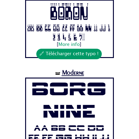
Boron
Aa Bb Cc Dd Ee Ff Gg Hh Ii Jj 1
2 3 4 5 6 7...
[
More info
]
🔗 Télécharger cette typo !
Moderne
🝛
Borg
Nine
Aa Bb Cc Dd
Ee Ff Gg Hh Ii Jj