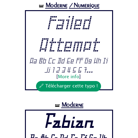
Moderne
/Numérique
🝛
Failed
Attempt
Aa Bb Cc Dd Ee Ff Gg Hh Ii
Jj 1 2 3 4 5 6 7...
[
More info
]
🔗 Télécharger cette typo !
Moderne
🝛
Fabian