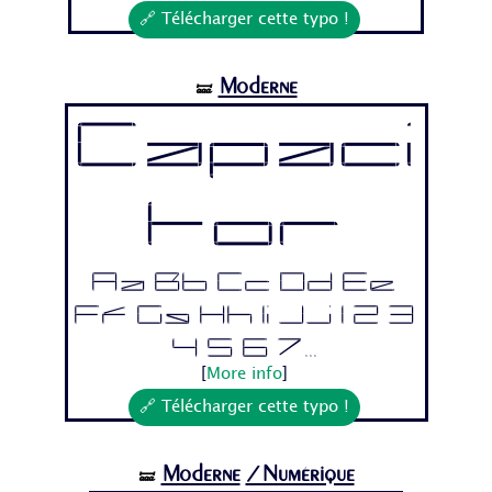
🔗 Télécharger cette typo !
Moderne
🝛
Capaci
tor
Aa Bb Cc Dd Ee
Ff Gg Hh Ii Jj 1 2 3
4 5 6 7...
[
More info
]
🔗 Télécharger cette typo !
Moderne
/Numérique
🝛