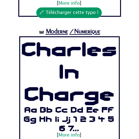
[
More info
]
🔗 Télécharger cette typo !
Moderne
/Numérique
🝛
Charles
In
Charge
Aa Bb Cc Dd Ee Ff
Gg Hh Ii Jj 1 2 3 4 5
6 7...
[
More info
]