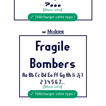
7...
[
More info
]
🔗 Télécharger cette typo !
Moderne
🝛
Fragile
Bombers
Aa Bb Cc Dd Ee Ff Gg Hh Ii Jj 1
2 3 4 5 6 7...
[
More info
]
🔗 Télécharger cette typo !