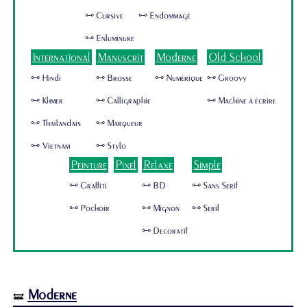
🜺 Cursive
🜺 Endommagé
🜺 Enluminure
International
Manuscrit
Moderne
Old School
🜺 Hindi
🜺 Brosse
🜺 Numérique
🜺 Groovy
🜺 Khmer
🜺 Calligraphie
🜺 Machine à écrire
🜺 Thaïlandais
🜺 Marqueur
🜺 Vietnam
🜺 Stylo
Peinture
Pixel
Relaxe
Simple
🜺 Graffiti
🜺 BD
🜺 Sans Serif
🜺 Pochoir
🜺 Mignon
🜺 Serif
🜺 Decoratif
Moderne
🝛