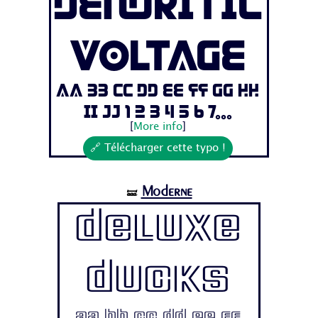
Dendritic
Voltage
Aa Bb Cc Dd Ee Ff Gg Hh
Ii Jj 1 2 3 4 5 6 7...
[
More info
]
🔗 Télécharger cette typo !
Moderne
🝛
Deluxe
Ducks