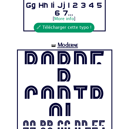
Gg Hh Ii Jj 1 2 3 4 5
6 7...
[
More info
]
🔗 Télécharger cette typo !
Moderne
🝛
Borde
r
Contr
ol
Aa Bb Cc Dd Ee