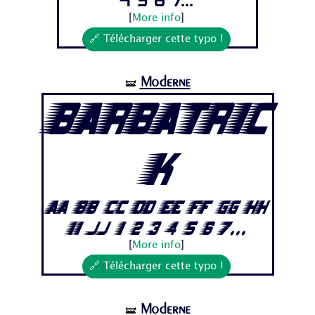
4 5 6 7...
[
More info
]
🔗 Télécharger cette typo !
Moderne
🝛
Barbatric
k
Aa Bb Cc Dd Ee Ff Gg Hh
Ii Jj 1 2 3 4 5 6 7...
[
More info
]
🔗 Télécharger cette typo !
Moderne
🝛