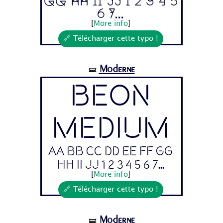
Gg Hh Ii Jj 1 2 3 4 5
6 7...
[
More info
]
🔗 Télécharger cette typo !
Moderne
🝛
Beon
Medium
Aa Bb Cc Dd Ee Ff Gg
Hh Ii Jj 1 2 3 4 5 6 7...
[
More info
]
🔗 Télécharger cette typo !
Moderne
🝛