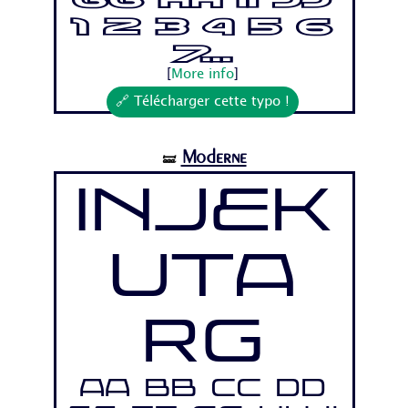
Gg Hh Ii Jj
1 2 3 4 5 6
7...
[
More info
]
🔗 Télécharger cette typo !
Moderne
🝛
Injek
uta
Rg
Aa Bb Cc Dd