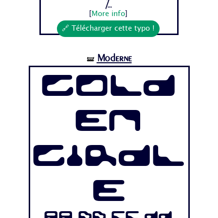
7...
[
More info
]
🔗 Télécharger cette typo !
Moderne
🝛
Gold
en
Girdl
e
Aa Bb Cc Dd