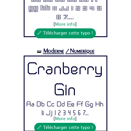
Aa Bb Cc Dd Ee Ff
Gg Hh Ii Jj 1 2 3 4 5
6 7...
[
More info
]
🔗 Télécharger cette typo !
Moderne
/Numérique
🝛
Cranberry
Gin
Aa Bb Cc Dd Ee Ff Gg Hh
Ii Jj 1 2 3 4 5 6 7...
[
More info
]
🔗 Télécharger cette typo !