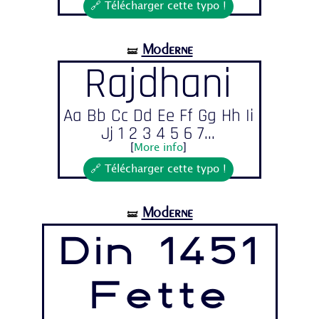
🔗 Télécharger cette typo !
Moderne
🝛
Rajdhani
Aa Bb Cc Dd Ee Ff Gg Hh Ii
Jj 1 2 3 4 5 6 7...
[
More info
]
🔗 Télécharger cette typo !
Moderne
🝛
Din 1451
Fette