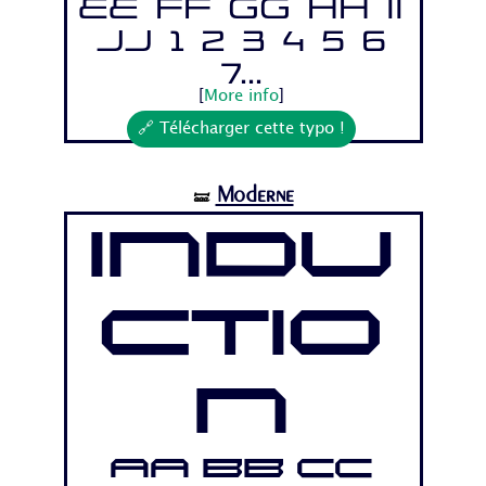
Ee Ff Gg Hh Ii
Jj 1 2 3 4 5 6
7...
[
More info
]
🔗 Télécharger cette typo !
Moderne
🝛
Indu
ctio
n
Aa Bb Cc