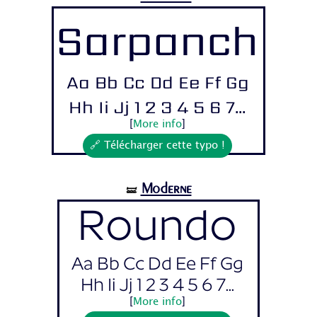
Sarpanch
Aa Bb Cc Dd Ee Ff Gg
Hh Ii Jj 1 2 3 4 5 6 7...
[
More info
]
🔗 Télécharger cette typo !
Moderne
🝛
Roundo
Aa Bb Cc Dd Ee Ff Gg
Hh Ii Jj 1 2 3 4 5 6 7...
[
More info
]