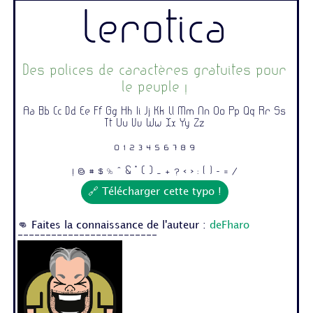
Lerotica
Des polices de caractères gratuites pour
le peuple !
Aa Bb Cc Dd Ee Ff Gg Hh Ii Jj Kk Ll Mm Nn Oo Pp Qq Rr Ss
Tt Uu Vv Ww Xx Yy Zz
0 1 2 3 4 5 6 7 8 9
! @ # $ % ^ & * ( ) _ + ? < > : [ ] - = /
🔗 Télécharger cette typo !
👊 Faites la connaissance de l'auteur :
deFharo
-------------------------