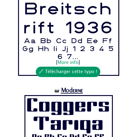
Breitsch
rift 1936
Aa Bb Cc Dd Ee Ff
Gg Hh Ii Jj 1 2 3 4 5
6 7...
[
More info
]
🔗 Télécharger cette typo !
Moderne
🝛
Coggers
Tariqa