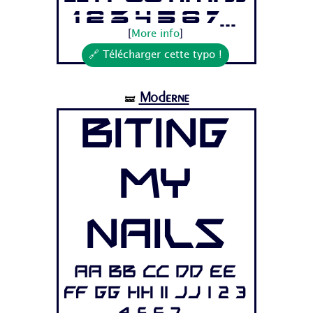
1 2 3 4 5 6 7...
[
More info
]
🔗 Télécharger cette typo !
Moderne
🝛
Biting
My
Nails
Aa Bb Cc Dd Ee
Ff Gg Hh Ii Jj 1 2 3