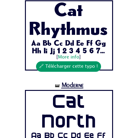
Cat
Rhythmus
Aa Bb Cc Dd Ee Ff Gg
Hh Ii Jj 1 2 3 4 5 6 7...
[
More info
]
🔗 Télécharger cette typo !
Moderne
🝛
Cat
North
Aa Bb Cc Dd Ee Ff