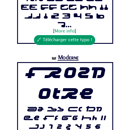
Ee Ff Gg Hh Ii
Jj 1 2 3 4 5 6
7...
[
More info
]
🔗 Télécharger cette typo !
Moderne
🝛
Frozd
otre
Aa Bb Cc Dd
Ee Ff Gg Hh Ii
Jj 1 2 3 4 5 6