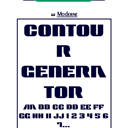
Moderne
🝛
Contou
r
Genera
tor
Aa Bb Cc Dd Ee Ff
Gg Hh Ii Jj 1 2 3 4 5 6
7...