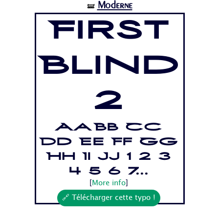
Moderne
🝛
First
Blind
2
Aa Bb Cc
Dd Ee Ff Gg
Hh Ii Jj 1 2 3
4 5 6 7...
[
More info
]
🔗 Télécharger cette typo !