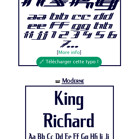
nsky
Aa Bb Cc Dd
Ee Ff Gg Hh
Ii Jj 1 2 3 4 5 6
7...
[
More info
]
🔗 Télécharger cette typo !
Moderne
🝛
King
Richard
Aa Bb Cc Dd Ee Ff Gg Hh Ii Jj