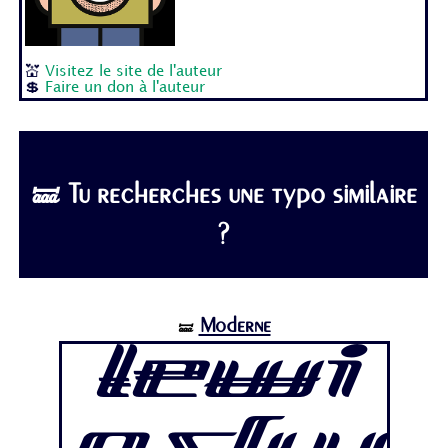
💒
Visitez le site de l'auteur
💲
Faire un don à l'auteur
🝛 Tu recherches une typo similaire
?
Moderne
🝛
Lewi