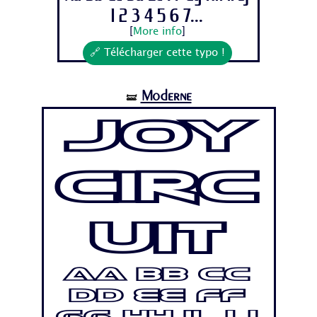
1 2 3 4 5 6 7...
[
More info
]
🔗 Télécharger cette typo !
Moderne
🝛
Joy
Circ
uit
Aa Bb Cc
Dd Ee Ff